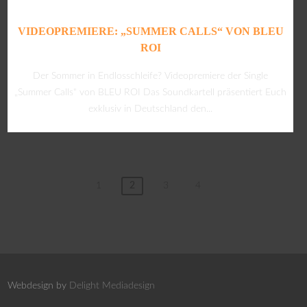
VIDEOPREMIERE: „SUMMER CALLS“ VON BLEU
ROI
Der Sommer in Endlosschleife? Videopremiere der Single
„Summer Calls“ von BLEU ROI Das Soundkartell präsentiert Euch
exklusiv in Deutschland den...
1
2
3
4
Webdesign by
Delight Mediadesign