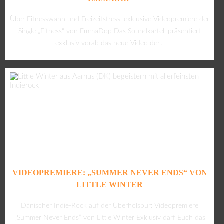
Über Fitnesswahn und Freizeitstress: exklusive Videopremiere der
Single „Fitness“ von EmmaDop Das Soundkartell präsentiert
exklusiv vorab das neue Video der...
VIDEOPREMIERE: „SUMMER NEVER ENDS“ VON
LITTLE WINTER
Dänischer Indie-Rock auf der Überholspur: Videopremiere
„Summer Never Ends“ von Little Winter Exklusiv darf Euch das