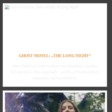
GHOST MOTEL: „THE LONG NIGHT“
Wenn Dark und Indie zu Sturm und Emotionen werden:
Videopremiere „The Long Night“ von Ghost Motel Exklusiv
präsentiert das Soundkartell...