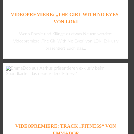
VIDEOPREMIERE: „THE GIRL WITH NO EYES“
VON LOKI
Wenn Poesie und Klänge zu etwas Neuem werden:
Videopremiere „The Girl With No Eyes“ von LOKI Exklusiv
präsentiert Euch das...
VIDEOPREMIERE: TRACK „FITNESS“ VON
EMMADOP