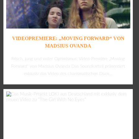
VIDEOPREMIERE: „MOVING FORWARD“ VON
MADSIUS OVANDA
Frisch, jung und voller Optimismus: Video-Premiere „Moving
Forward“ von Madsius Ovanda Das Soundkartell präsentiert
exklusiv das Video des charismatischen Duos...