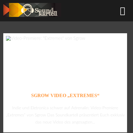
SGROW VIDEO „EXTREMES“
Indie und Eletronica schwer auf Adrenalin: Video-Premiere
„Extremes“ von Sgrow Das Soundkartell präsentiert Euch exklusiv
das neue Video des angesagten...