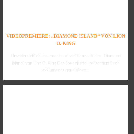
VIDEOPREMIERE: „DIAMOND ISLAND“ VON LION
O. KING
Unwiderstehlich, charmant und viel Karma: Video „Diamond
Island“ von Lion O. King Das Soundkartell präsentiert Euch
exklusiv das neue Video...