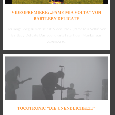
VIDEOPREMIERE: „PAME MIA VOLTA“ VON
BARTLEBY DELICATE
Der lange Weg zu sich selbst: Video-Track „Pame Mia Volta“ von
Bartleby Delicate Das Soundkartell stellt den Musiker aus
Luxemburg...
TOCOTRONIC “DIE UNENDLICHKEIT“