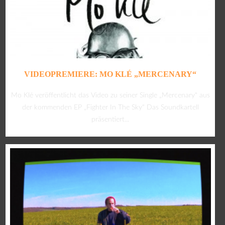
VIDEOPREMIERE: MO KLÉ „MERCENARY“
Mo Klé veröffentlicht das Video zu seiner Single „Mercenary“ aus
der kommenden EP „Fighter In The Sky“ Das Soundkartell
präsentiert...