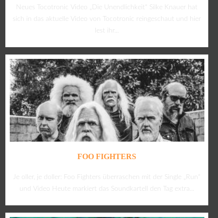
Neues Tocotronic Video „Die Unendlichkeit“ Silke Knauer hat
sich in das aktuelle Video von Tocotronic reingeschaut und hier
lest ihr...
FOO FIGHTERS
Je oller, je doller: Foo Fighters überraschen mit der Single „Run“
und Video Heute markiert das Soundkartell den Tag extra...