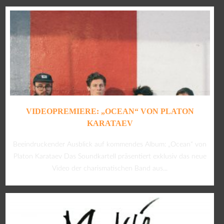
VIDEOPREMIERE: „OCEAN“ VON PLATON
KARATAEV
Beeindruckender Ausblick auf kommendes Album: „Ocean“ von
Platon Karataev Das Soundkartell präsentiert exklusiv das neue
Video der charismatischen Band aus...