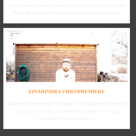
The Chairman Exklusive Premiere „2064“ In Kürze erscheint mit
„2064“ das Album von The Chairman und hier könnt ihr es...
EINARINDRA VIDEOPREMIERE
EinarIndra Videopremiere „Thoughts“ Das Soundkartell prämiert
heute das neue Video des Isländers EinarIndra zum Song
„Thoughts“. Das Video gibt es...