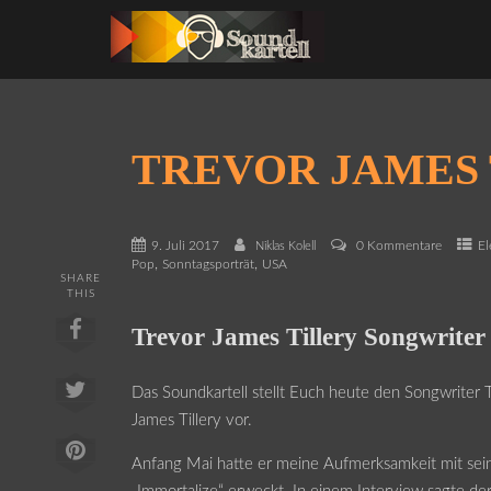
TREVOR JAMES
9. Juli 2017
0 Kommentare
El
Niklas Kolell
,
,
Pop
Sonntagsporträt
USA
SHARE
THIS
Trevor James Tillery Songwriter
Das Soundkartell stellt Euch heute den Songwriter 
James Tillery vor.
Anfang Mai hatte er meine Aufmerksamkeit mit sein