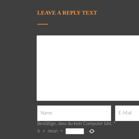
LEAVE A REPLY TEXT
Bestätige, dass du kein Computer bist.
*
6
+
neun
=