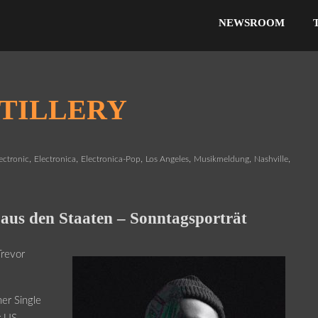
NEWSROOM
 TILLERY
,
,
,
,
,
,
ectronic
Electronica
Electronica-Pop
Los Angeles
Musikmeldung
Nashville
 aus den Staaten – Sonntagsporträt
Trevor
er Single