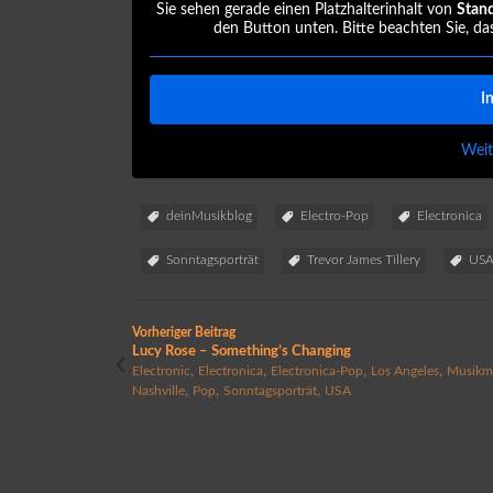
Sie sehen gerade einen Platzhalterinhalt von
Stan
den Button unten. Bitte beachten Sie, da
I
Weit
deinMusikblog
Electro-Pop
Electronica
Sonntagsporträt
Trevor James Tillery
US
Vorheriger Beitrag
Lucy Rose – Something’s Changing
,
,
,
,
Electronic
Electronica
Electronica-Pop
Los Angeles
Musikm
,
,
,
Nashville
Pop
Sonntagsporträt
USA