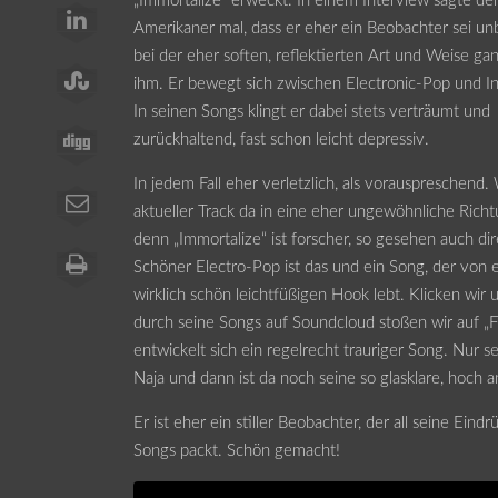
„Immortalize“ erweckt. In einem Interview sagte de
Amerikaner mal, dass er eher ein Beobachter sei un
bei der eher soften, reflektierten Art und Weise ga
ihm. Er bewegt sich zwischen Electronic-Pop und I
In seinen Songs klingt er dabei stets verträumt und
zurückhaltend, fast schon leicht depressiv.
In jedem Fall eher verletzlich, als vorauspreschend.
aktueller Track da in eine eher ungewöhnliche Richt
denn „Immortalize“ ist forscher, so gesehen auch dir
Schöner Electro-Pop ist das und ein Song, der von 
wirklich schön leichtfüßigen Hook lebt. Klicken wir 
durch seine Songs auf Soundcloud stoßen wir auf „Fir
entwickelt sich ein regelrecht trauriger Song. Nur
Naja und dann ist da noch seine so glasklare, hoch
Er ist eher ein stiller Beobachter, der all seine Ei
Songs packt. Schön gemacht!