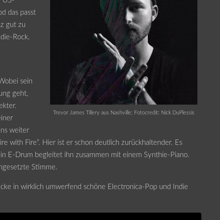
r US-
bd das passt
nz gut zu
ndie-Rock.
 Wobei sein
ung geht,
ekter.
Trevor James Tillery aus Nashville; Fotocredit: Nick DuPlessis
einer
uns weiter
e with Fire“. Hier ist er schon deutlich zurückhaltender. Es
 sein E-Drum begleitet ihn zusammen mit einem Synthie-Piano.
 angesetzte Stimme.
ndrücke in wirklich umwerfend schöne Electronica-Pop und Indie