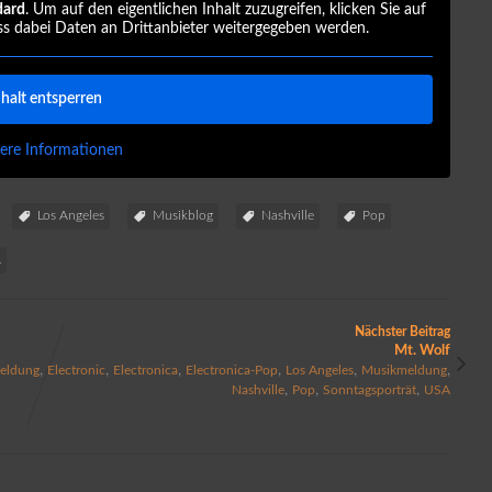
dard
. Um auf den eigentlichen Inhalt zuzugreifen, klicken Sie auf
ss dabei Daten an Drittanbieter weitergegeben werden.
nhalt entsperren
ere Informationen
Los Angeles
Musikblog
Nashville
Pop
A
Nächster Beitrag
Mt. Wolf
,
,
,
,
,
,
eldung
Electronic
Electronica
Electronica-Pop
Los Angeles
Musikmeldung
,
,
,
Nashville
Pop
Sonntagsporträt
USA