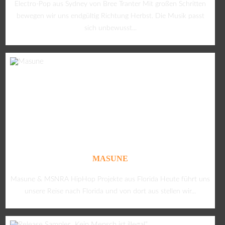
Electro-Pop aus Sydney von Bree Tranter Mit großen Schritten
bewegen wir uns endgültig Richtung Herbst. Die Musik passt
sich unbewusst...
MASUNE
Masune & MSNRA HipHop Projekte aus Florida Heute führt uns
unsere Reise nach Florida und von dort aus stellen wir...