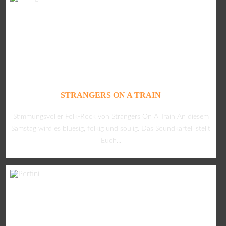
STRANGERS ON A TRAIN
Stimmungsvoller Folk-Rock von Strangers On A Train An diesem
Samstag wird es bluesig, folkig und soulig. Das Soundkartell stellt
Euch...