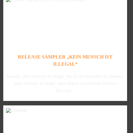
RELEASE SAMPLER „KEIN MENSCH IST
ILLEGAL“
Sampler „Kein Mensch ist illegal“ Am 23.10 erscheint der Sampler
„Kein Mensch ist illegal“ beim Kölner Label Unter Schafen
Records....