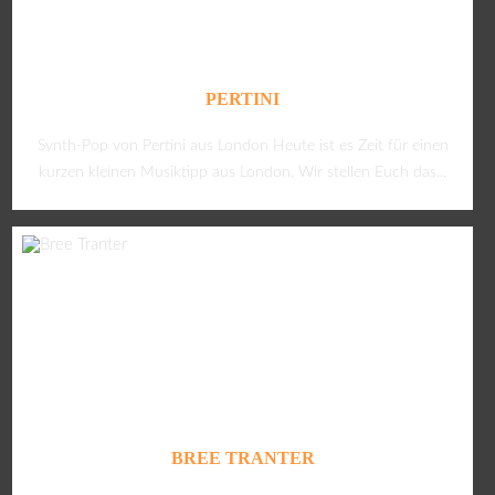
PERTINI
Synth-Pop von Pertini aus London Heute ist es Zeit für einen
kurzen kleinen Musiktipp aus London. Wir stellen Euch das...
BREE TRANTER