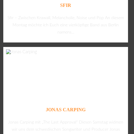
SFIR
Sfir – Zwischen Krawall, Melancholie, Noise und Pop An diesem
Montag möchte ich Euch eine vierköpfige Band aus Berlin
namens...
JONAS CARPING
Jonas Carping mit „The Last Approval“ Diesen Samstag widmen
wir uns dem schwedischen Songwriter und Producer Jonas