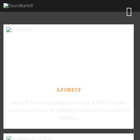
A FOREST
Neue EP „5 Fruits/The Kings Speech“ von A FOREST Es gibt
einen neuen Release der dreiköpfigen Indie-Electronica Band A
FOREST....