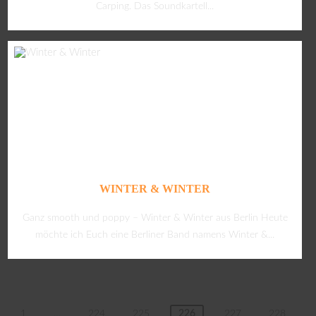
Carping. Das Soundkartell...
WINTER & WINTER
Ganz smooth und poppy – Winter & Winter aus Berlin Heute
möchte ich Euch eine Berliner Band namens Winter &...
1
…
224
225
226
227
228