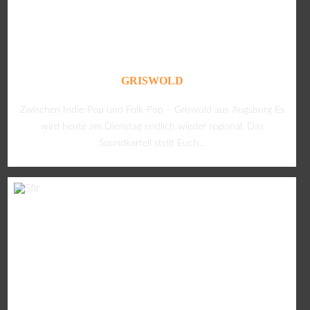
GRISWOLD
Zwischen Indie-Pop und Folk-Pop – Griswold aus Augsburg Es
wird heute am Dienstag endlich wieder regional. Das
Soundkartell stellt Euch...