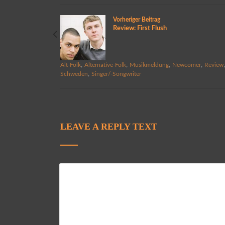
Vorheriger Beitrag
Review: First Flush
,
,
,
,
Alt-Folk
Alternative-Folk
Musikmeldung
Newcomer
Review
,
Schweden
Singer/-Songwriter
LEAVE A REPLY TEXT