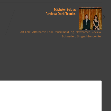
Nächster Beitrag
Review: Dark Tropics
,
,
,
,
,
,
Alt-Folk
Alternative-Folk
Musikmeldung
Newcomer
Review
,
Schweden
Singer/-Songwriter