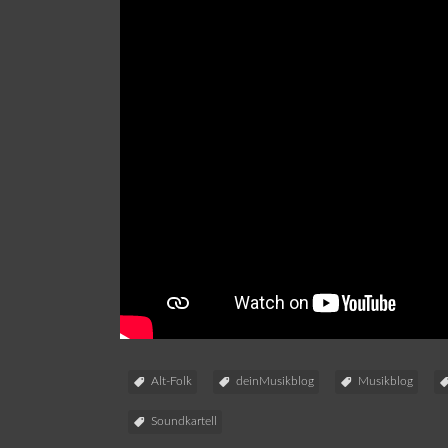
Alt-Folk
deinMusikblog
Musikblog
Soundkartell