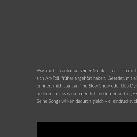
Was mich so anfixt an seiner Musik ist, dass ich mic
sich Alt-Folk früher angehört haben. Geerdet, mit 
erinnert mich stark an The Slow Show oder Bob Dylan
anderen Tracks wirken deutlich moderner und in „Feel
Seine Songs wirken dadurch gleich viel eindrucksvoll