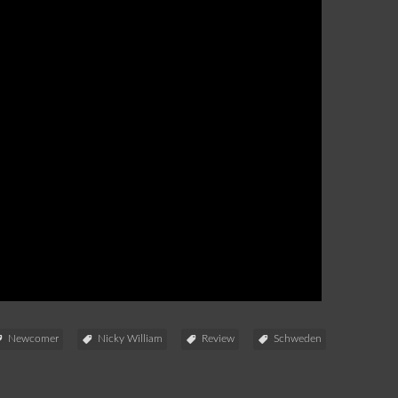
Newcomer
Nicky William
Review
Schweden