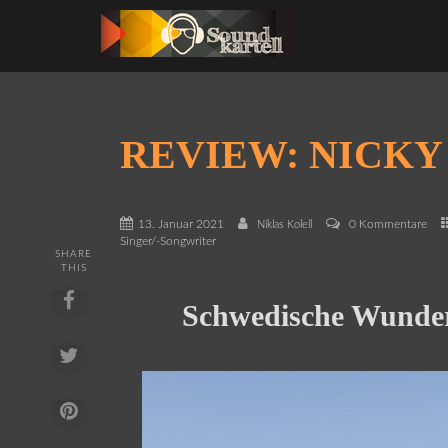
REVIEW: NICKY
13. Januar 2021
0 Kommentare
Niklas Kolell
Singer/-Songwriter
SHARE
THIS
Schwedische Wunder