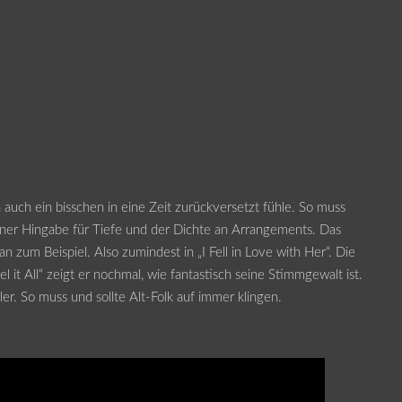
h auch ein bisschen in eine Zeit zurückversetzt fühle. So muss
einer Hingabe für Tiefe und der Dichte an Arrangements. Das
 zum Beispiel. Also zumindest in „I Fell in Love with Her“. Die
 it All“ zeigt er nochmal, wie fantastisch seine Stimmgewalt ist.
er. So muss und sollte Alt-Folk auf immer klingen.