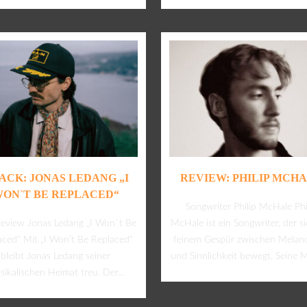
ACK: JONAS LEDANG „I
REVIEW: PHILIP MCH
ON`T BE REPLACED“
Songwriter Philip McHale Phi
review Jonas Ledang „I Won`t Be
McHale ist ein Songwriter, der s
aced“ Mit „I Won’t Be Replaced“
feinem Gespür zwischen Melanc
bleibt Jonas Ledang seiner
und Sinnlichkeit bewegt. Seine M
ikalischen Heimat treu. Der...