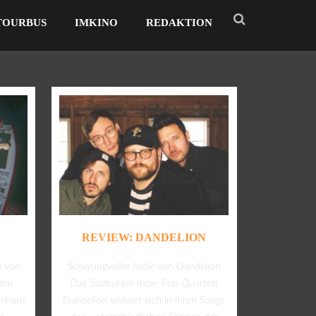
TOURBUS
IMKINO
REDAKTION
REVIEW: DANDELION
d von
Schwungvoller Indie von Dandelion
den
Das Salzburger Indie-Pop Quartett
rchaus
Dandelion widmet sich in ihren Songs