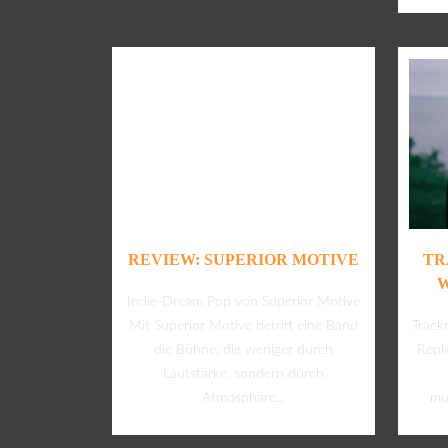
REVIEW: SUPERIOR MOTIVE
TR
W
Indie-Dream Pop von Superior Motive
Mit Superior Motive betritt eine Band
Track
die Bühne, die weniger durch
Repl
Lautstärke, sondern durch
Atmosphäre...
mus