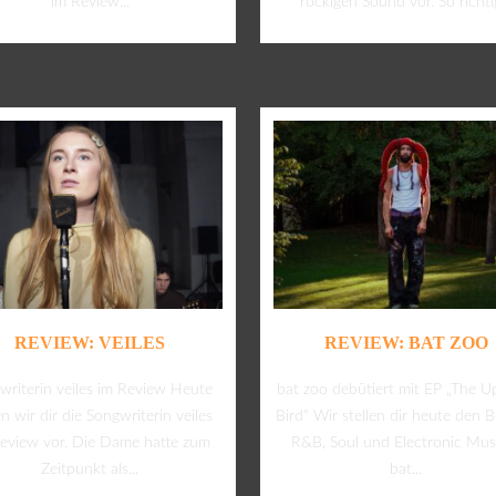
im Review...
rockigen Sound vor. So richtig
REVIEW: VEILES
REVIEW: BAT ZOO
writerin veiles im Review Heute
bat zoo debütiert mit EP „The 
en wir dir die Songwriterin veiles
Bird“ Wir stellen dir heute den B
eview vor. Die Dame hatte zum
R&B, Soul und Electronic Mus
Zeitpunkt als...
bat...