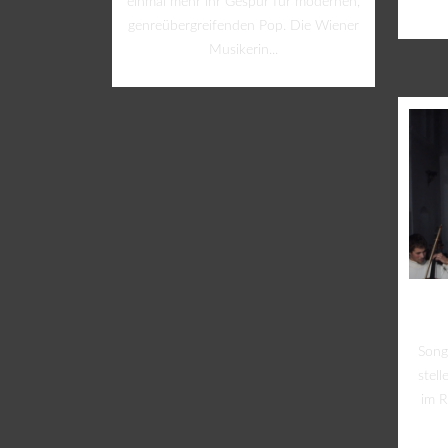
einmal mehr ihr Gespür für modernen,
genreübergreifenden Pop. Die Wiener
Musikerin...
Song
stell
im R