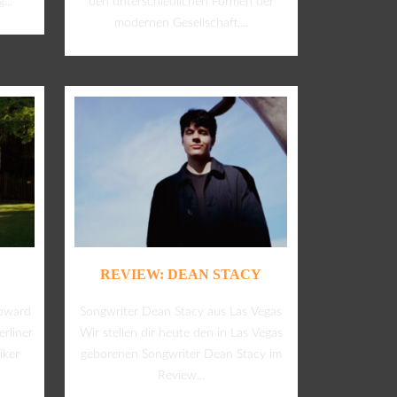
...
den unterschiedlichen Formen der
modernen Gesellschaft....
REVIEW: DEAN STACY
Upward
Songwriter Dean Stacy aus Las Vegas
erliner
Wir stellen dir heute den in Las Vegas
iker
geborenen Songwriter Dean Stacy im
Review...