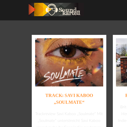
TRACK: SAVI KABOO
„SOULMATE“
Bri
Trackreview Savi Kaboo „Soulmate“ Mit
Heu
„Soulmate“ unterstreicht Savi Kaboo
Indi