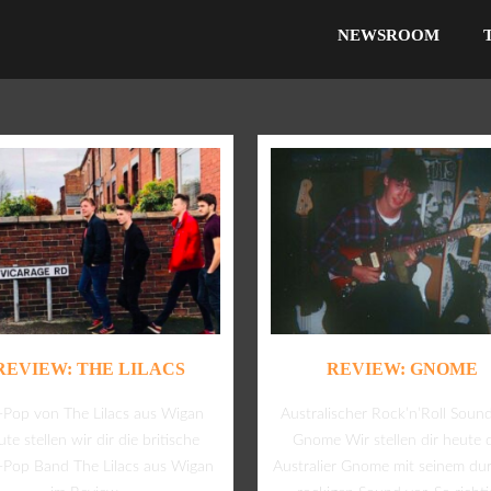
NEWSROOM
REVIEW: THE LILACS
REVIEW: GNOME
t-Pop von The Lilacs aus Wigan
Australischer Rock’n’Roll Soun
te stellen wir dir die britische
Gnome Wir stellen dir heute 
e-Pop Band The Lilacs aus Wigan
Australier Gnome mit seinem du