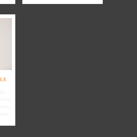
ALE
lip
ich mit
holie
usik...