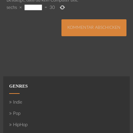
Bestätige, dass du kein Computer bist.
*
sechs
×
=
30
GENRES
Indie
Pop
HipHop