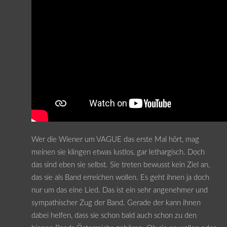
Wer die Wiener um VAGUE das erste Mal hört, mag
meinen sie klingen etwas lustlos, gar lethargisch. Doch
das sind eben sie selbst. Sie treten bewusst kein Ziel an,
das sie als Band erreichen wollen. Es geht ihnen ja doch
nur um das eine Lied. Das ist ein sehr angenehmer und
sympathischer Zug der Band. Gerade der kann ihnen
dabei helfen, dass sie schon bald auch schon zu den