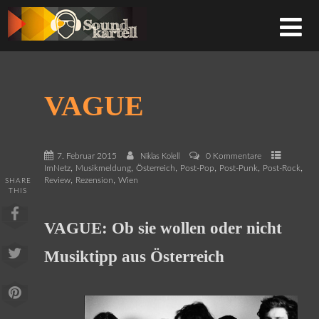
VAGUE
7. Februar 2015
0 Kommentare
Niklas Kolell
,
,
,
,
,
,
ImNetz
Musikmeldung
Österreich
Post-Pop
Post-Punk
Post-Rock
,
,
Review
Rezension
Wien
SHARE
THIS
VAGUE: Ob sie wollen oder nicht
Musiktipp aus Österreich