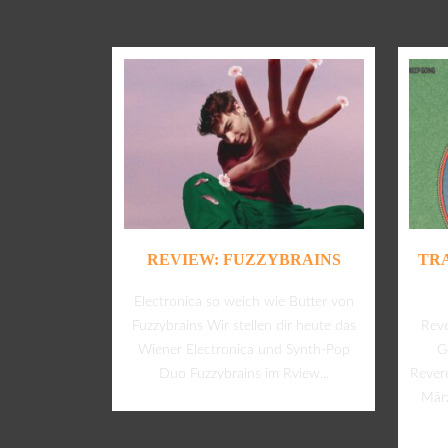
REVIEW: FUZZYBRAINS
TR
Electronica so weich wie Butter von
Fuzzybrains Wir stellen dir heute das
Rev
Wiener Electronica und Synth-Pop
G
Duo Fuzzybrains im Rview...
Rever
März