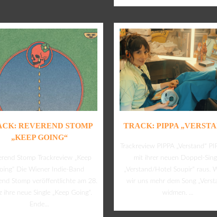
ACK: REVEREND STOMP
TRACK: PIPPA „VERST
„KEEP GOING“
Trackreview PIPPA „Verstand“ PIP
erend Stomp Trackreview „Keep
mit ihrer neuen Doppel-Sing
oing“ Die Wiener Indie-Band
„Verstand/Hotel Soupir“ raus. 
end Stomp veröffentlichte am 28.
wir uns mehr dem Song „Verst
 ihre neue Single „Keep Going“.
widmen. ...
Ende...