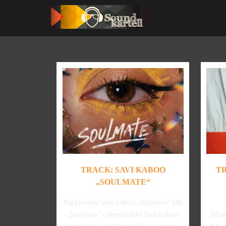
TRACK: SAVI KABOO
T
„SOULMATE“
Trackreview Savi Kaboo „Soulmate“ Mit
„Soulmate“ unterstreicht Savi Kaboo
„Magd