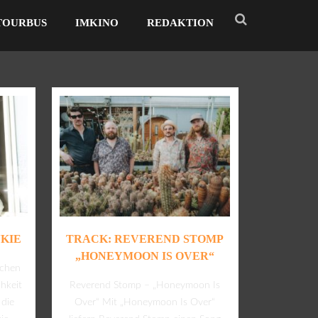
TOURBUS
IMKINO
REDAKTION
KIE
TRACK: REVEREND STOMP
„HONEYMOON IS OVER“
schen
hkeit
Reverend Stomp – „Honeymoon Is
 die
Over“ Mit „Honeymoon Is Over“