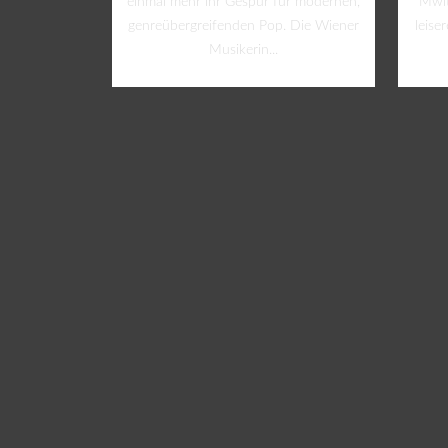
einmal mehr ihr Gespür für modernen,
Mwit
genreübergreifenden Pop. Die Wiener
leise
Musikerin...