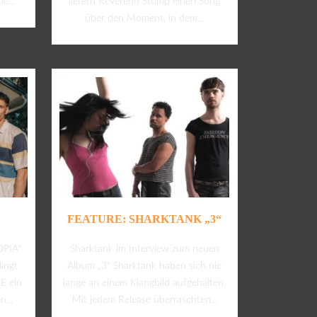
e...
liefern Reverend Stomp einen Song
über den Moment, in dem...
FEATURE: SHARKTANK „3“
OPIA“
Sharktank im Interview zum neuen
ingt
Album „3“ Sharktank haben sich nie
E ein
lange an einem Klangbild aufgehalten.
...
Mit jedem Release überraschten...