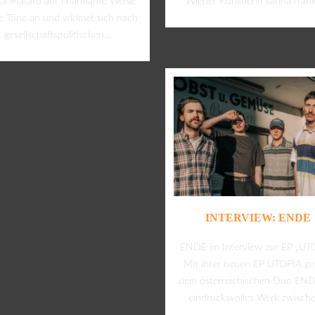
a Mataro auf charmante Weise
Wiener Künstlerin sanna franki
re Töne an und widmet sich nach
gesellschaftspolitischen...
INTERVIEW: ENDE
ENDE im Interview zur EP „UT
Mit ihrer neuen EP UTOPIA gel
dem österreichischen Duo END
eindrucksvolles Werk zwischen