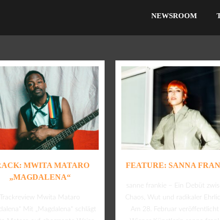
NEWSROOM
RACK: MWITA MATARO
FEATURE: SANNA FRAN
„MAGDALENA“
sanne frankie – Ein Debüt zwi
Trackreview Mwita Mataro
Chaos, Wut und radikaler Ehrlic
alena“ Mit „Magdalena“ schlägt
Am 28. Februar veröffentlicht