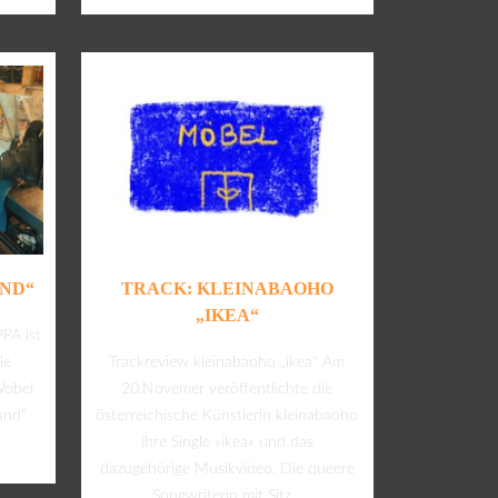
AND“
TRACK: KLEINABAOHO
„IKEA“
PA ist
le
Trackreview kleinabaoho „ikea“ Am
Wobei
20.Novemer veröffentlichte die
and“
österreichische Künstlerin kleinabaoho
ihre Single »ikea« und das
dazugehörige Musikvideo. Die queere
Songwriterin mit Sitz...