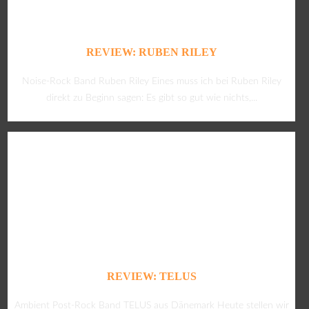
REVIEW: RUBEN RILEY
Noise-Rock Band Ruben Riley Eines muss ich bei Ruben Riley
direkt zu Beginn sagen: Es gibt so gut wie nichts,...
REVIEW: TELUS
Ambient Post-Rock Band TELUS aus Dänemark Heute stellen wir