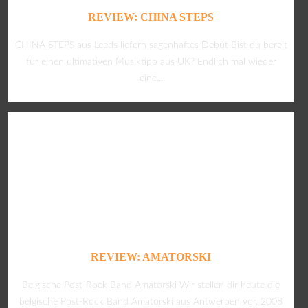
REVIEW: CHINA STEPS
CHINA STEPS aus Leeds liefern sagenhaftes Debüt Bist du bereit
für einen ultimativen Musiktipp aus UK? Endlich mal wieder
eine...
REVIEW: AMATORSKI
Belgische Post-Rock Band Amatorski Wir stellen dir heute die
belgische Post-Rock Band Amatorski aus Antwerpen vor. 2008