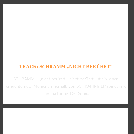
TRACK: SCHRAMM „NICHT BERÜHRT“
SCHRAMM – „nicht berührt“ „nicht berührt“ ist ein leiser,
ernüchternder Moment innerhalb von SCHRAMMs EP something
smelling funny. Der Song...