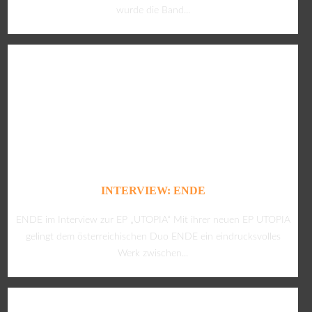
wurde die Band...
INTERVIEW: ENDE
ENDE im Interview zur EP „UTOPIA“ Mit ihrer neuen EP UTOPIA
gelingt dem österreichischen Duo ENDE ein eindrucksvolles
Werk zwischen...