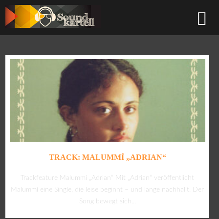
TRACK: MALUMMÍ „ADRIAN“
Trackfeature Malummí „Adrian“ Mit „Adrian“ veröffentlicht
Malummí eine Single, die leise beginnt – und lange nachhallt. Der
Song bewegt sich...