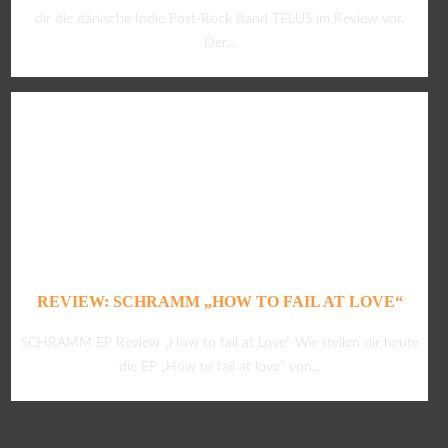
dir die dänische Indie Post-Rock Band TELUS im Review vor.
Der...
REVIEW: SCHRAMM „HOW TO FAIL AT LOVE“
SCHRAMM EP Review „How to fail at Love“ Wir stellen dir heute
die EP „How to fail at love“ von...