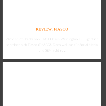
REVIEW: FIASCO
Wirbelsturm-Tracks von ¡FIASCO! aus Washington DC Eigentlich
schreiben sich Fiasco ¡FIASCO!. Doch weil das für Social Media
und SEA nicht so...