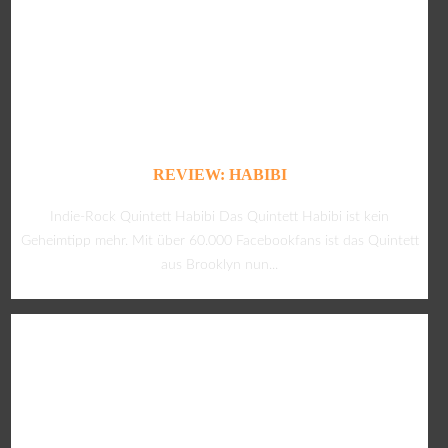
REVIEW: HABIBI
Indie-Rock Quintett Habibi Das Quintett Habibi ist kein
Geheimtipp mehr. Mit über 60.000 Facebookfans ist das Quintett
aus Brooklyn nun...