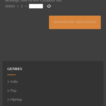
Bestätige, dass du kein Computer bist.
*
sieben
+
1
=
GENRES
Indie
Pop
HipHop