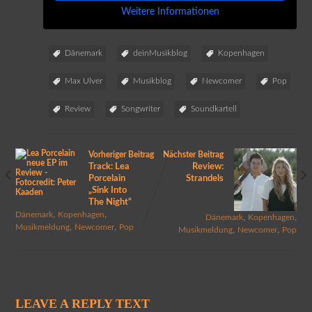
Weitere Informationen
Dänemark
deinMusikblog
Kopenhagen
Max Ulver
Musikblog
Newcomer
Pop
Review
Songwriter
Soundkartell
Vorheriger Beitrag
Nächster Beitrag
Track: Lea
Review:
Porcelain
Strandels
„Sink Into
The Night“
,
,
Dänemark
Kopenhagen
,
,
Dänemark
Kopenhagen
,
,
Musikmeldung
Newcomer
Pop
,
,
Musikmeldung
Newcomer
Pop
LEAVE A REPLY TEXT