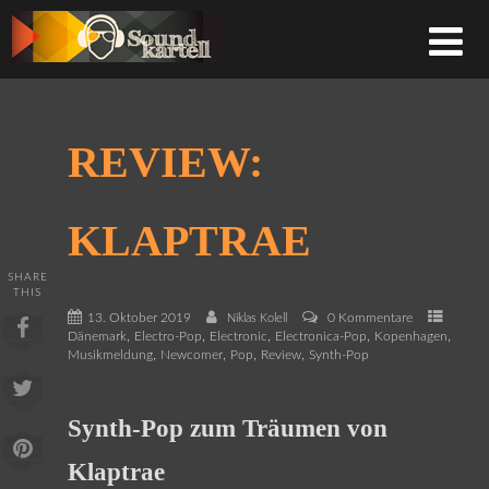
REVIEW:
KLAPTRAE
SHARE
THIS
13. Oktober 2019
0 Kommentare
Niklas Kolell
,
,
,
,
,
Dänemark
Electro-Pop
Electronic
Electronica-Pop
Kopenhagen
,
,
,
,
Musikmeldung
Newcomer
Pop
Review
Synth-Pop
Synth-Pop zum Träumen von
Klaptrae