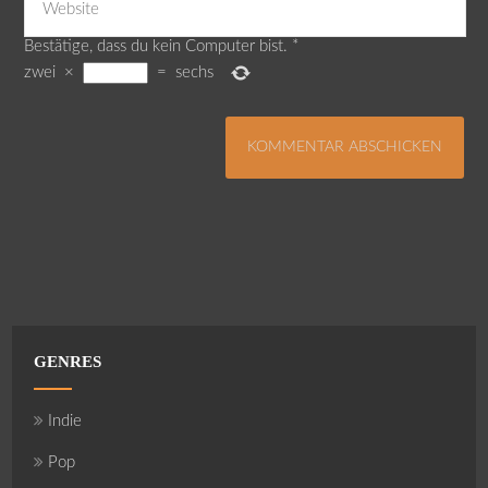
Bestätige, dass du kein Computer bist.
*
zwei
×
=
sechs
GENRES
Indie
Pop