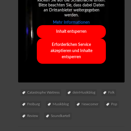
klicken Sie auf die Schaltfläche unten.
Bitte beachten Sie, dass dabei Daten
an Drittanbieter weitergegeben
werden.
Mehr Informationen
Inhalt entsperren
Erforderlichen Service
akzeptieren und Inhalte
entsperren
Catastrophe Waitress
deinMusikblog
Folk
Freiburg
Musikblog
Newcomer
Pop
Review
Soundkartell