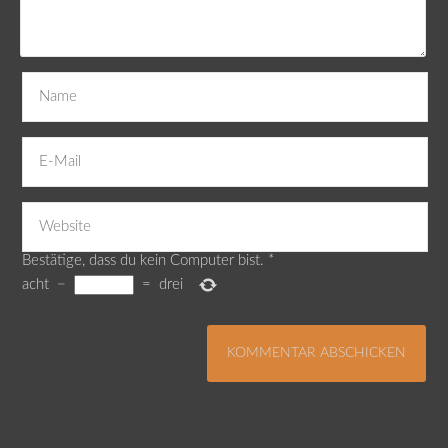
Bestätige, dass du kein Computer bist.
*
acht
−
=
drei