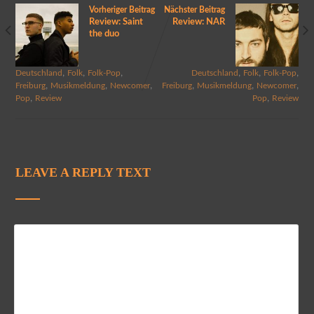
Vorheriger Beitrag
Nächster Beitrag
Review: Saint
Review: NAR
the duo
,
,
,
,
,
,
Deutschland
Folk
Folk-Pop
Deutschland
Folk
Folk-Pop
,
,
,
,
,
,
Freiburg
Musikmeldung
Newcomer
Freiburg
Musikmeldung
Newcomer
,
,
Pop
Review
Pop
Review
LEAVE A REPLY TEXT