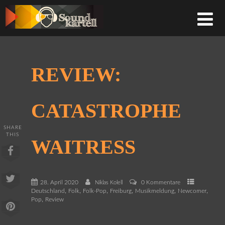
REVIEW:
CATASTROPHE
SHARE
THIS
WAITRESS
28. April 2020
0 Kommentare
Niklas Kolell
,
,
,
,
,
,
Deutschland
Folk
Folk-Pop
Freiburg
Musikmeldung
Newcomer
,
Pop
Review