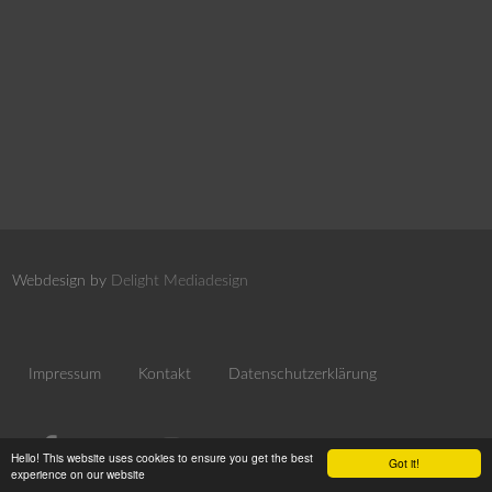
Webdesign by
Delight Mediadesign
Impressum
Kontakt
Datenschutzerklärung
Hello! This website uses cookies to ensure you get the best
Got it!
experience on our website