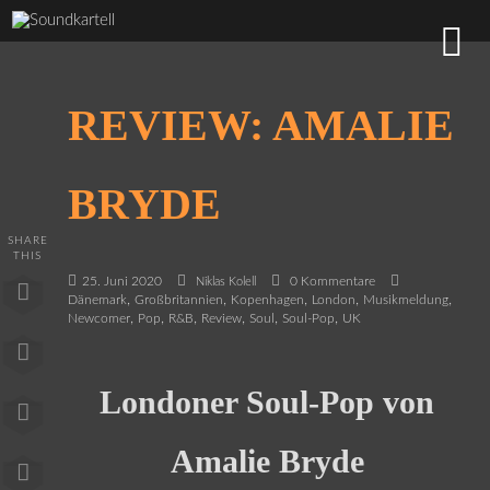
REVIEW: AMALIE
BRYDE
SHARE
THIS
25. Juni 2020
0 Kommentare
Niklas Kolell
,
,
,
,
,
Dänemark
Großbritannien
Kopenhagen
London
Musikmeldung
,
,
,
,
,
,
Newcomer
Pop
R&B
Review
Soul
Soul-Pop
UK
Londoner Soul-Pop von
Amalie Bryde