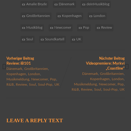
Amalie Bryde
Dänemark
deinMusikblog
Großbritannien
Kopenhagen
London
Musikblog
Newcomer
Pop
Review
Soul
Soundkartell
UK
Vorheriger Beitrag
Nächster Beitrag
Review: iB101
Videopremiere: Myrkvi
,
,
„Coastline“
Dänemark
Großbritannien
,
,
,
,
Dänemark
Großbritannien
Kopenhagen
London
,
,
,
,
,
Kopenhagen
London
Musikmeldung
Newcomer
Pop
,
,
,
,
,
,
,
Musikmeldung
Newcomer
Pop
R&B
Review
Soul
Soul-Pop
UK
,
,
,
,
R&B
Review
Soul
Soul-Pop
UK
LEAVE A REPLY TEXT