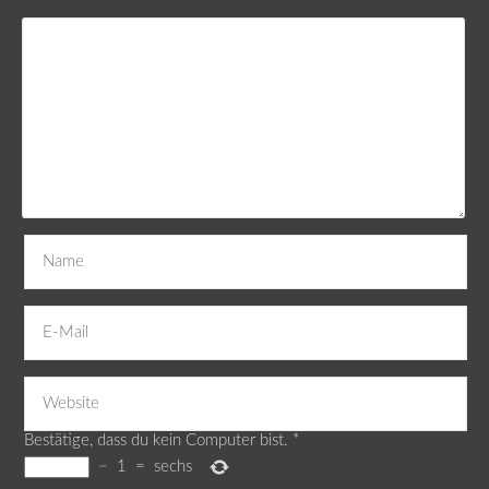
Bestätige, dass du kein Computer bist.
*
−
1
=
sechs