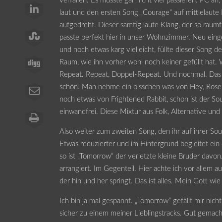
verfallen. Es musste gar nicht viel passieren. PC an
laut und den ersten Song „Courage“ auf mittlelaute 
aufgedreht. Dieser samtig laute Klang, der so raumfü
passte perfekt hier in unser Wohnzimmer. Neu eing
und noch etwas karg vielleicht, füllte dieser Song 
Raum, wie ihn vorher wohl noch keiner gefüllt hat.
Repeat. Repeat, Doppel-Repeat. Und nochmal. Das i
schön. Man nehme ein bisschen was von Hey, Rose
noch etwas von Frightened Rabbit, schon ist der So
einwandfrei. Diese Mixtur aus Folk, Alternative un
Also weiter zum zweiten Song, den ihr auf ihrer Sou
Etwas reduzierter und im Hintergrund begleitet ei
so ist „Tomorrow“ der verletzte kleine Bruder davon.
arrangiert. Im Gegenteil. Hier achte ich vor allem a
der hin und her springt. Das ist alles. Mein Gott w
Ich bin ja mal gespannt. „Tomorrow“ gefällt mir nich
sicher zu einem meiner Lieblingstracks. Gut gemach