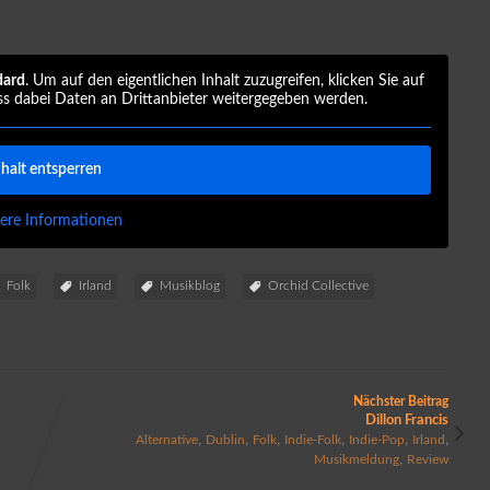
dard
. Um auf den eigentlichen Inhalt zuzugreifen, klicken Sie auf
ss dabei Daten an Drittanbieter weitergegeben werden.
nhalt entsperren
ere Informationen
Folk
Irland
Musikblog
Orchid Collective
Nächster Beitrag
Dillon Francis
,
,
,
,
,
,
Alternative
Dublin
Folk
Indie-Folk
Indie-Pop
Irland
,
Musikmeldung
Review