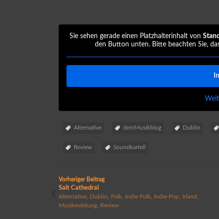
Sie sehen gerade einen Platzhalterinhalt von
Stan
den Button unten. Bitte beachten Sie, da
I
Weit
Alternative
deinMusikblog
Dublin
Review
Soundkartell
Vorheriger Beitrag
Salt Cathedral
,
,
,
,
,
,
Alternative
Dublin
Folk
Indie-Folk
Indie-Pop
Irland
,
Musikmeldung
Review