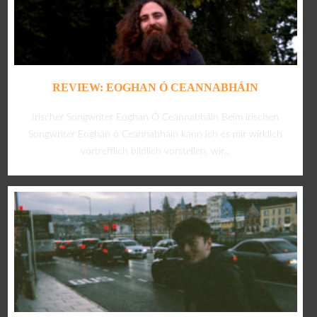
REVIEW: EOGHAN Ó CEANNABHÁIN
Irischer Songwriter Eoghan Ó Ceannabháin Beim irischen
Songwriter Eoghan ó Ceannabháin kann ich es mir wirklich
vortrefflich bildlich vorstellen, wir...