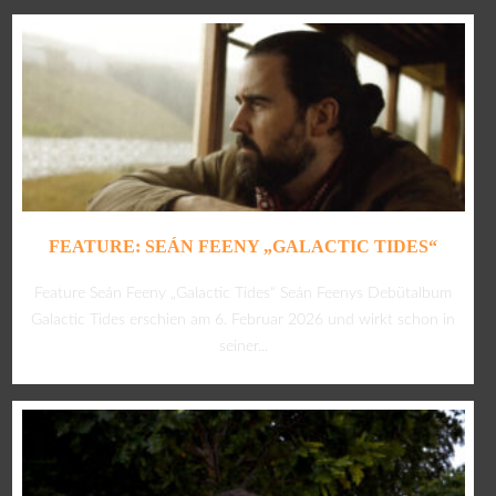
FEATURE: SEÁN FEENY „GALACTIC TIDES“
Feature Seán Feeny „Galactic Tides“ Seán Feenys Debütalbum
Galactic Tides erschien am 6. Februar 2026 und wirkt schon in
seiner...