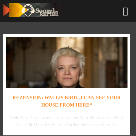
REZENSION: WALLIS BIRD „I CAN SEE YOUR
HOUSE FROM HERE“
Wallis Bird Albumrezension „I Can See Your House From Here“
Wallis Bird hat sich in ihrer Karriere immer wieder neu...