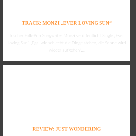
TRACK: MONZI „EVER LOVING SUN“
Irischer Folk-Pop Songwriter Monzi veröffentlicht Single „Ever
Loving Sun“ „Egal wie schlecht die Dinge stehen, die Sonne wird
wieder aufgehen“....
REVIEW: JUST WONDERING