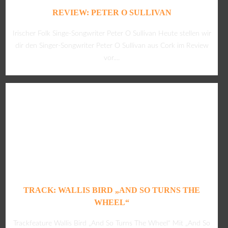
REVIEW: PETER O SULLIVAN
Irischer Folk Singe-Songwriter Peter O Sullivan Heute stellen wir
dir den Singer-Songwriter Peter O Sullivan aus Cork im Review
vor....
TRACK: WALLIS BIRD „AND SO TURNS THE
WHEEL“
Trackfeature Wallis Bird „And So Turns The Wheel“ Mit „And So