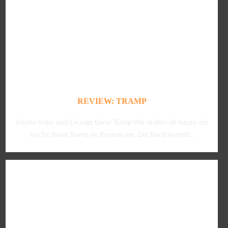
REVIEW: TRAMP
Irische Indie und Grunge Band Tramp Wir stellen dir heute die
irische Band Tramp im Review vor. Die Band kommt...