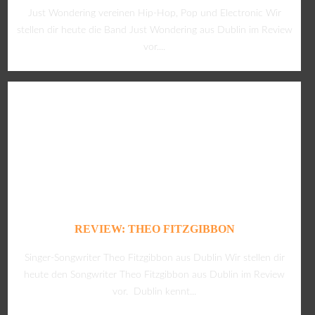
Just Wondering vereinen Hip-Hop, Pop und Electronic Wir
stellen dir heute die Band Just Wondering aus Dublin im Review
vor....
REVIEW: THEO FITZGIBBON
Singer-Songwriter Theo Fitzgibbon aus Dublin Wir stellen dir
heute den Songwriter Theo Fitzgibbon aus Dublin im Review
vor. Dublin kennt...