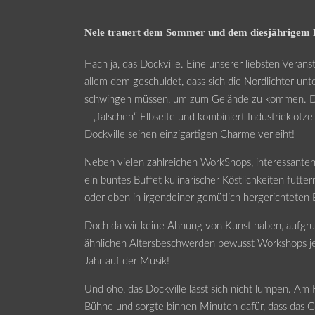
Nele trauert dem Sommer und dem diesjährigem Do
Hach ja, das Dockville. Eine unserer liebsten Veran
allem dem geschuldet, dass sich die Nordlichter unte
schwingen müssen, um zum Gelände zu kommen. Dies
– „falschen“ Elbseite und kombiniert Industrieklot
Dockville seinen einzigartigen Charme verleiht!
Neben vielen zahlreichen WorkShops, interessante
ein buntes Buffet kulinarischer Köstlichkeiten fut
oder eben in irgendeiner gemütlich hergerichtet
Doch da wir keine Ahnung von Kunst haben, aufgru
ähnlichen Altersbeschwerden bewusst Workshops jeg
Jahr auf der Musik!
Und oho, das Dockville lässt sich nicht lumpen. Am Fr
Bühne und sorgte binnen Minuten dafür, dass das 