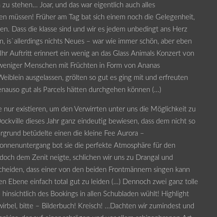
 zu stehen… Joar, und das war eigentlich auch alles
 müssen! Früher am Tag bat sich einem noch die Gelegenheit,
n. Dass die klasse sind und wir es jedem unbedingt ans Herz
n, is`allerdings nichts Neues – war wie immer schön, aber eben
hr Auftritt erinnert ein wenig an das Glass Animals Konzert von
 weniger Menschen mit Früchten in Form von Ananas
iblein ausgelassen, grölten so gut es ging mit und erfreuten
genauso gut als Parcels hätten durchgehen können (…)
nur existieren, um den Verwirrten unter uns die Möglichkeit zu
ockville dieses Jahr ganz eindeutig bewiesen, dass dem nicht so
tergrund betüdelte einen die kleine Fee Aurora –
onnenuntergang bot sie die perfekte Atmosphäre für den
och dem Zenit neigte, schlichen wir uns zu Drangal und
scheiden, dass einer von den beiden Frontmännern singen kann
en Ebene einfach total gut zu leiden (…) Dennoch zwei ganz tolle
 hinsichtlich des Bookings in allen Schubladen wühlt! Highlight
rbel, bitte – Bilderbuch! Kreisch! …Dachten wir zumindest und