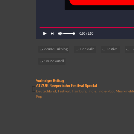
deinMusikblog
Dockville
Festival
H
Soundkartell
Vorheriger Beitrag
ATZUR Reeperbahn Festival Special
,
,
,
,
,
Deutschland
Festival
Hamburg
Indie
Indie-Pop
Musikmeld
Pop