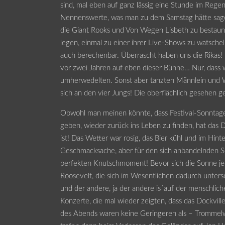
sind, mal eben auf ganz lässig eine Stunde im Regen
Nennenswerte, was man zu dem Samstag hätte sagen
die Giant Rooks und Von Wegen Lisbeth zu bestaune
legen, einmal zu einer ihrer Live-Shows zu watschel
auch berechenbar. Überrascht haben uns die Rikas! I
vor zwei Jahren auf eben dieser Bühne… Nur, dass
umherwedelten. Sonst aber tanzten Männlein und We
sich an den vier Jungs! Die oberflächlich gesehen 
Obwohl man meinen könnte, dass Festival-Sonntage 
geben, wieder zurück ins Leben zu finden, hat das D
ist! Das Wetter war rosig, das Bier kühl und im Hin
Geschmacksache, aber für den sich anbandelnden S
perfekten Knutschmoment! Bevor sich die Sonne jed
Roosevelt, die sich im Wesentlichen dadurch unter
und der andere, ja der andere is´auf der menschlich
Konzerte, die mal wieder zeigten, dass das Dockville
des Abends waren keine Geringeren als – Trommelwi