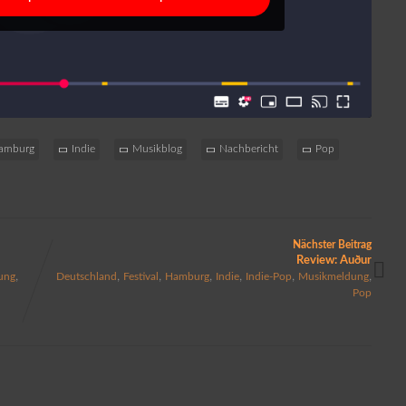
amburg
Indie
Musikblog
Nachbericht
Pop
Nächster Beitrag
Review: Auður
,
,
,
,
,
,
,
ung
Deutschland
Festival
Hamburg
Indie
Indie-Pop
Musikmeldung
Pop