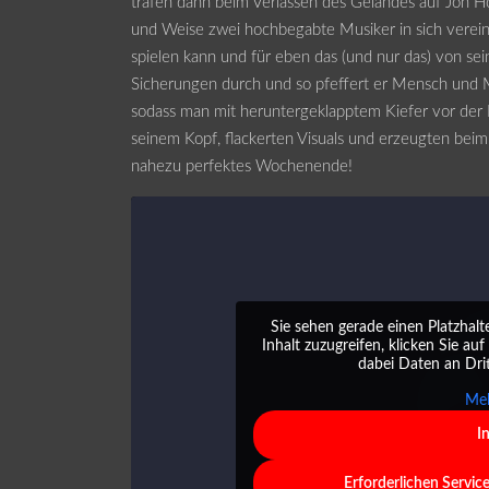
trafen dann beim Verlassen des Geländes auf Jon Ho
und Weise zwei hochbegabte Musiker in sich verein
spielen kann und für eben das (und nur das) von sei
Sicherungen durch und so pfeffert er Mensch und M
sodass man mit heruntergeklapptem Kiefer vor der 
seinem Kopf, flackerten Visuals und erzeugten bei
nahezu perfektes Wochenende!
Sie sehen gerade einen Platzhalt
Inhalt zuzugreifen, klicken Sie auf
dabei Daten an Dri
Meh
I
Erforderlichen Servic