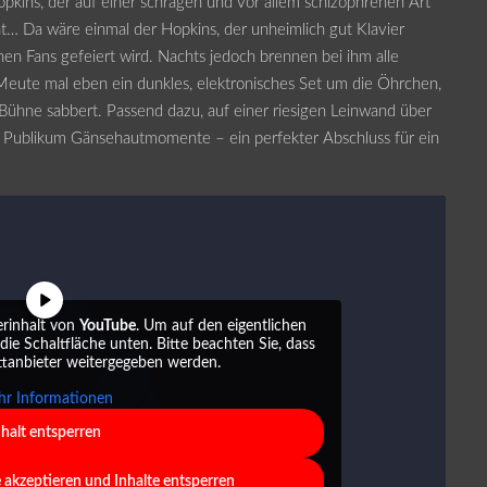
pkins, der auf einer schrägen und vor allem schizophrenen Art
t… Da wäre einmal der Hopkins, der unheimlich gut Klavier
nen Fans gefeiert wird. Nachts jedoch brennen bei ihm alle
eute mal eben ein dunkles, elektronisches Set um die Öhrchen,
Bühne sabbert. Passend dazu, auf einer riesigen Leinwand über
m Publikum Gänsehautmomente – ein perfekter Abschluss für ein
erinhalt von
YouTube
. Um auf den eigentlichen
 die Schaltfläche unten. Bitte beachten Sie, dass
ttanbieter weitergegeben werden.
r Informationen
nhalt entsperren
e akzeptieren und Inhalte entsperren