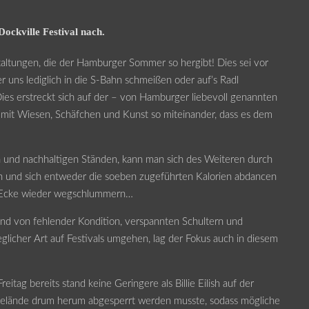
ckville Festival nach.
staltungen, die der Hamburger Sommer so hergibt! Dies sei vor
r uns lediglich in die S-Bahn schmeißen oder auf’s Radl
 erstreckt sich auf der – von Hamburger liebevoll genannten
ze mit Wiesen, Schäfchen und Kunst so miteinander, dass es dem
n und nachhaltigen Ständen, kann man sich des Weiteren durch
tern und sich entweder die soeben zugeführten Kalorien abdancen
en Ecke wieder wegschlummern…
nd von fehlender Kondition, verspannten Schultern und
licher Art auf Festivals umgehen, lag der Fokus auch in diesem
eitag bereits stand keine Geringere als Billie Eilish auf der
Gelände drum herum abgesperrt werden musste, sodass mögliche