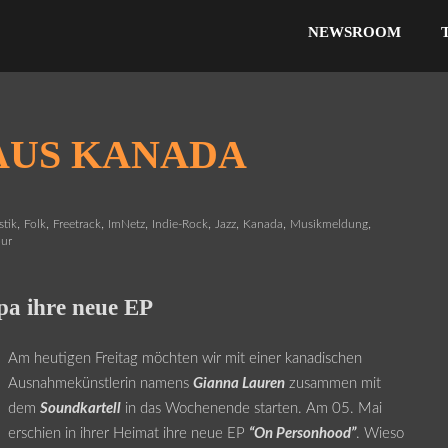
NEWSROOM
AUS KANADA
,
,
,
,
,
,
,
,
stik
Folk
Freetrack
ImNetz
Indie-Rock
Jazz
Kanada
Musikmeldung
our
pa ihre neue EP
Am heutigen Freitag möchten wir mit einer kanadischen
Ausnahmekünstlerin namens
Gianna Lauren
zusammen mit
dem
Soundkartell
in das Wochenende starten. Am 05. Mai
erschien in ihrer Heimat ihre neue EP
“On Personhood”
. Wieso