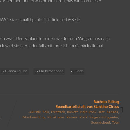
 vor nehmen und etwas produzieren, das wir so in dieser
4 size=small bgcol=ffffff linkcol=0687f5
ren zwei Deutschlandterminen wieder den Weg zu uns nach
k wird sie hier jedenfalls mit ihrer EP im Gepäck allemal
Gianna Lauren
On Personhood
Rock
Nächster Beitrag
Soundkartell stellt vor: Gankino Circus
,
,
,
,
,
,
,
Akustik
Folk
Freetrack
ImNetz
Indie-Rock
Jazz
Kanada
,
,
,
,
,
,
r
Musikmeldung
Musiknews
Review
Rock
Singer/-Songwriter
,
Soundcloud
Tour