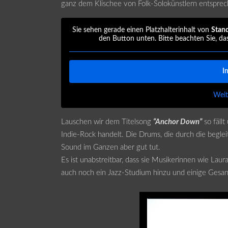
ganz dem Klischee von Folk-Solokünstlern entsprec
Sie sehen gerade einen Platzhalterinhalt von
Stan
den Button unten. Bitte beachten Sie, da
I
Weit
Lauschen wir dem Titelsong
“Anchor Down”
so fällt
Indie-Rock handelt. Die Drums, die durch die begle
Sound im Ganzen aber gut tut.
Es ist unabstreitbar, dass sie Musikerinnen wie Laur
auch noch ein Jazz-Studium hinzu und einige Gesa