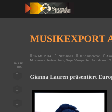
MUSIKEXPORT 
16. Mai 2014
0 Kommentare
Aku
Niklas Kolell
,
,
,
,
,
Musiknews
Review
Rock
Singer/-Songwriter
Soundcloud
T
SHARE
THIS
Gianna Lauren präsentiert Euro