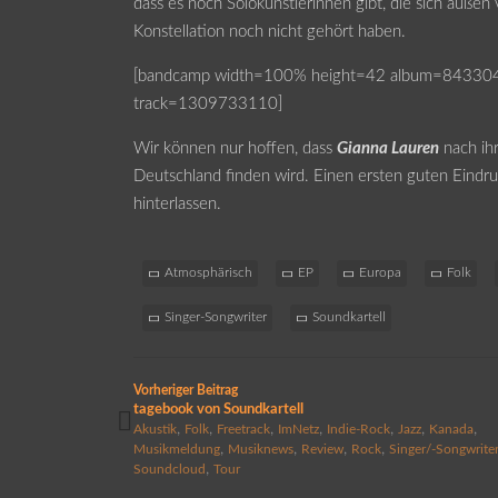
dass es noch Solokünstlerinnen gibt, die sich außen
Konstellation noch nicht gehört haben.
[bandcamp width=100% height=42 album=84330465
track=1309733110]
Wir können nur hoffen, dass
Gianna Lauren
nach ih
Deutschland finden wird. Einen ersten guten Eindruc
hinterlassen.
Atmosphärisch
EP
Europa
Folk
Singer-Songwriter
Soundkartell
Vorheriger Beitrag
tagebook von Soundkartell
,
,
,
,
,
,
,
Akustik
Folk
Freetrack
ImNetz
Indie-Rock
Jazz
Kanada
,
,
,
,
Musikmeldung
Musiknews
Review
Rock
Singer/-Songwrite
,
Soundcloud
Tour