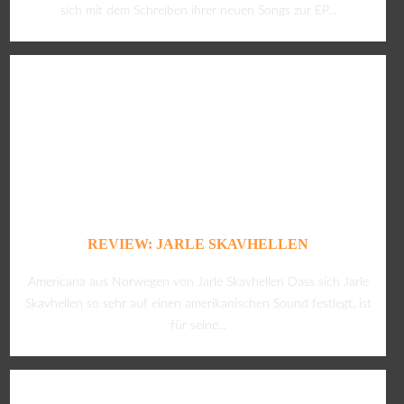
sich mit dem Schreiben ihrer neuen Songs zur EP...
REVIEW: JARLE SKAVHELLEN
Americana aus Norwegen von Jarle Skavhellen Dass sich Jarle
Skavhellen so sehr auf einen amerikanischen Sound festlegt, ist
für seine...