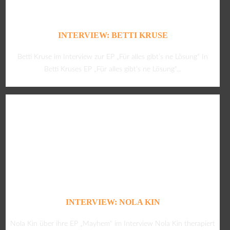
INTERVIEW: BETTI KRUSE
Betti Kruse im Interview zur EP „Für alles gibt’s ne Lösung“ In
Betti Kruses EP „Für alles gibt’s ne Lösung“...
INTERVIEW: NOLA KIN
Nola Kin über ihre EP „Mayhem“ im Interview Nola Kin therapiert