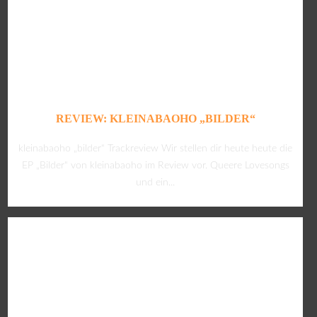
REVIEW: KLEINABAOHO „BILDER“
kleinabaoho „bilder“ Trackreview Wir stellen dir heute heute die
EP „Bilder“ von kleinabaoho im Review vor. Queere Lovesongs
und ein...