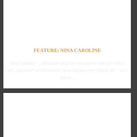
FEATURE: NINA CAROLINE
Nina Caroline – „Outsider“ und das Ankommen bei sich selbst
Mit „Outsider“ veröffentlicht Nina Caroline ihre Debüt-EP – und
liefert...