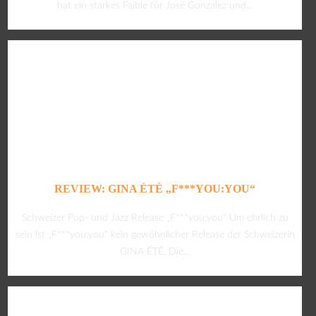
hat ein starkes Faible für José Gonzalez und...
REVIEW: GINA ÉTÉ „F***YOU:YOU“
Schweizer Pop- und Jazz Release „F***you:you“ Um ehrlich zu
sein ist „F***you:you“ kein gewöhnlicher Release der Schweizerin
GINA ÉTÉ. Die...