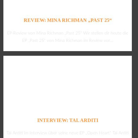
REVIEW: MINA RICHMAN „PAST 25“
EP-Review von Mina Richman „Past 25“ Wir stellen dir heute die
EP „Past 25“ von Mina Richman im Review vor....
INTERVIEW: TAL ARDITI
Tal Arditi im Interview über seine neue EP „Open Heart“ Tal Arditi