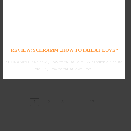
REVIEW: SCHRAMM „HOW TO FAIL AT LOVE“
SCHRAMM EP Review „How to fail at Love“ Wir stellen dir heute
die EP „How to fail at love“ von...
1
2
3
…
17