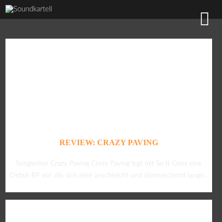
REVIEW: CRAZY PAVING
Songwriter Crazy Paving Crazy Paving legt mit So It Goes eine
Debüt-EP vor, die sich leise anschleicht und überraschend lange...