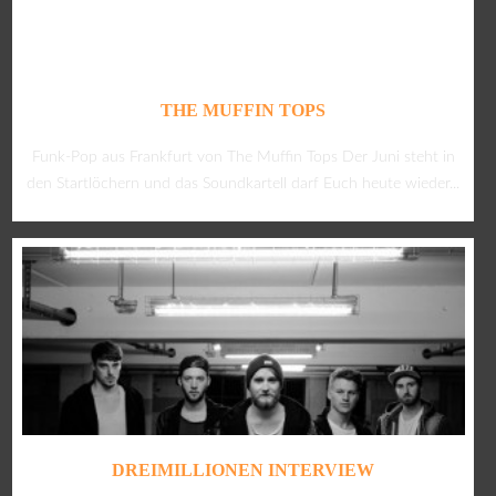
THE MUFFIN TOPS
Funk-Pop aus Frankfurt von The Muffin Tops Der Juni steht in
den Startlöchern und das Soundkartell darf Euch heute wieder...
DREIMILLIONEN INTERVIEW