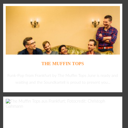
THE MUFFIN TOPS
Funk-Pop from Frankfurt by The Muffin Tops June is ready and
waiting and the Soundkartell is proud to present you...