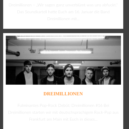
Dreimillionen – „Wir sagen ganz unverblümt was uns abfuckt.“
Das Soundkartell hatte Euch am 16. Januar die Band
Dreimillionen mit...
DREIMILLIONEN
Fulminantes Pop-Rock Debüt: Dreimillionen #16 Bei
Dreimillionen starten wir mit deutschsprachigem Rock-Pop aus
Frankfurt am Main mit Euch in dieses...