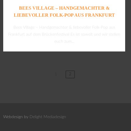
BEES VILLAGE – HANDGEMACHTER &
LIEBEVOLLER FOLK-POP AUS FRANKFURT
Bees Village – Handgemachter & liebevoller Folk-Pop aus
Frankfurt auf dem Brückenfestival Es ist soweit und wir stellen
euch zum...
1
2
Webdesign by
Delight Mediadesign