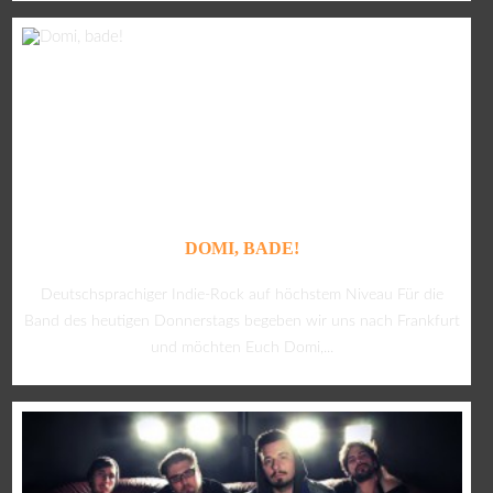
DOMI, BADE!
Deutschsprachiger Indie-Rock auf höchstem Niveau Für die
Band des heutigen Donnerstags begeben wir uns nach Frankfurt
und möchten Euch Domi,...