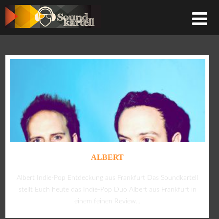
ALBERT
Albert Indie-Pop Entdeckung aus Frankfurt Das Soundkartell
stellt Euch heute das Indie-Pop Duo Albert aus Frankfurt in
einem feinen Review...