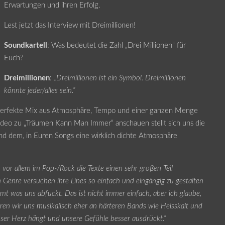
Erwartungen und ihren Erfolg.
Lest jetzt das Interview mit Dreimillionen!
Soundkartell
: Was bedeutet die Zahl „Drei Millionen“ für
Euch?
Dreimillionen
:
„Dreimillionen ist ein Symbol. Dreimillionen
könnte jeder/alles sein.“
er perfekte Mix aus Atmosphäre, Tempo und einer ganzen Menge
deo zu „Träumen Kann Man Immer“ anschauen stellt sich uns die
nd dem, in Euren Songs eine wirklich dichte Atmosphäre
 vor allem im Pop-/Rock die Texte einen sehr großen Teil
 Genre versuchen ihre Lines so einfach und eingängig zu gestalten
 was uns abfuckt. Das ist nicht immer einfach, aber ich glaube,
ren wir uns musikalisch eher an härteren Bands wie Heisskalt und
nser Herz hängt und unsere Gefühle besser ausdrückt.“