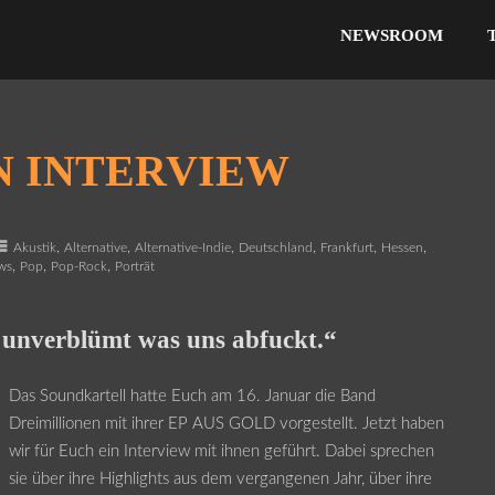
NEWSROOM
N INTERVIEW
,
,
,
,
,
,
Akustik
Alternative
Alternative-Indie
Deutschland
Frankfurt
Hessen
,
,
,
ws
Pop
Pop-Rock
Porträt
 unverblümt was uns abfuckt.“
Das Soundkartell hatte Euch am 16. Januar die Band
Dreimillionen mit ihrer EP AUS GOLD vorgestellt. Jetzt haben
wir für Euch ein Interview mit ihnen geführt. Dabei sprechen
sie über ihre Highlights aus dem vergangenen Jahr, über ihre