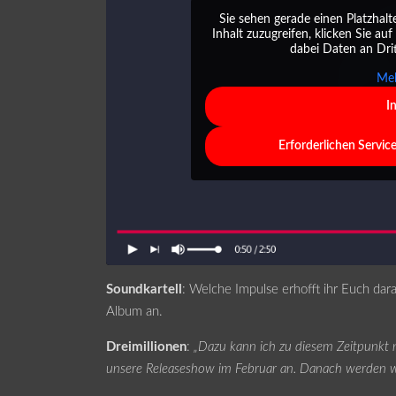
Sie sehen gerade einen Platzhalt
Inhalt zuzugreifen, klicken Sie auf
dabei Daten an Dri
Meh
I
Erforderlichen Servic
Soundkartell
: Welche Impulse erhofft ihr Euch dara
Album an.
Dreimillionen
:
„Dazu kann ich zu diesem Zeitpunkt n
unsere Releaseshow im Februar an. Danach werden wir