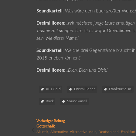
Soundkartell
: Was wäre denn Euer größter Wunsch
Dreimillionen
:
„Wir möchten junge Leute ermutigen z
Träume zu kämpfen. Das ist es wofür Dreimillionen ste
sein, wie dieser Name.“
Soundkartell
: Welche drei Gegenstände braucht ihr
2015 erleben können?
Dreimillionen
:
„Dich. Dich und Dich.“
Aus Gold
Dreimillionen
Frankfurt a. m.
Rock
Soundkartell
Vorheriger Beitrag
Gottschalk
,
,
,
,
Akustik
Alternative
Alternative-Indie
Deutschland
Frankfurt