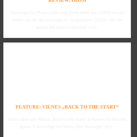
REVIEW: DØSSI
Norwegische Melancholie und Zärtlichkeit von DØSSI Heute
stellen wir dir die norwegische Songwriterin DØSSI vor. Sie
wartet mit melancholischen und...
FEATURE: VILNES „BACK TO THE START“
Vilnes über sein Album „Back to the Start“ & Review Es braucht
genau 2 Anschläge bei Vilnes. Der Norweger sitzt...