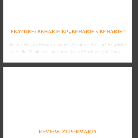
FEATURE: BEHARIE EP „BEHARIE // BEHARIE“
Beharie Feature Review über EP „Beharie // Beharie“ Eingeleitet
wird die EP mit einer Art Intro einem 38 sekündigem Track....
REVIEW: ZUPERMARIA