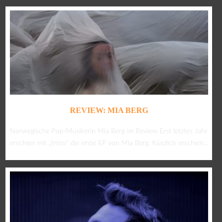
REVIEW: MIA BERG
Norwegische Pop-Musikerin Mia Berg im Review Erst letztes Jahr
erschien mit „Intro“ die erste EP von Mia Berg. Kürzlich erschien...