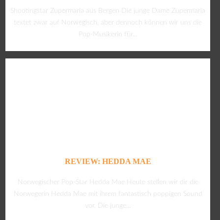
Shootingstar Zupermaria aus Bergen Die junge Dame Zupermaria
textet zwar auf Norwegisch, aber dennoch können wir uns die
Pop-Musikerin für...
REVIEW: HEDDA MAE
Norwegischer Pop-Star Hedda Mae Heute stellen wir dir die
Norwegerin Hedda Mae mit ihrem fantastisch poppigen Sound
vor. Die junge...