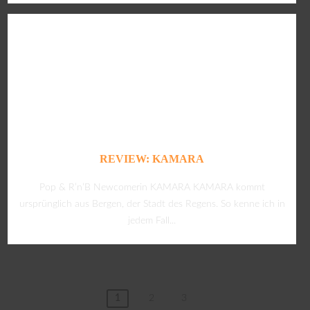
REVIEW: KAMARA
Pop & R’n’B Newcomerin KAMARA KAMARA kommt
ursprünglich aus Bergen, der Stadt des Regens. So kenne ich in
jedem Fall...
1
2
3