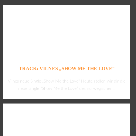
TRACK: VILNES „SHOW ME THE LOVE“
Vilnes neue Single „Show Me the Love“ Heute stellen wir dir die
neue Single “Show Me the Love” des norwegischen...