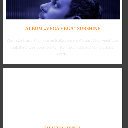
ALBUM „VEGA VEGA“ SUBSHINE
Wenn Zeit und Raum keine Rolle spielen: Album „Vega Vega“ von
Subshine Das Soundkartell stellt Euch das recht melodiöse
Werk...