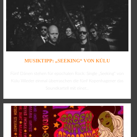
MUSIKTIPP: „SEEKING“ VON KÚLU
Fünf Dänen stehen für epochalen Rock: Single „Seeking“ von
Kúlu Wieder einmal überraschen die fünf Kopenhagener das
Soundkartell mit einer...