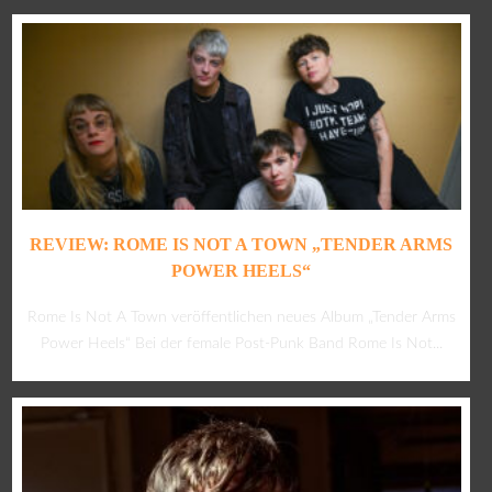
REVIEW: ROME IS NOT A TOWN „TENDER ARMS
POWER HEELS“
Rome Is Not A Town veröffentlichen neues Album „Tender Arms
Power Heels“ Bei der female Post-Punk Band Rome Is Not...