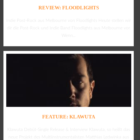
REVIEW: FLOODLIGHTS
Indie Post-Rock aus Melbourne von Floodlights Heute stellen wir
dir die Post-Rock und Indie Band Floodlights aus Melbourne vor.
Wenn...
FEATURE: KLAWUTA
Klawuta Debüt-Single Release & Interview Klawuta, so heißt das
neue Projekt des Multiinstrumentalisten Matthias Ledwinka aus