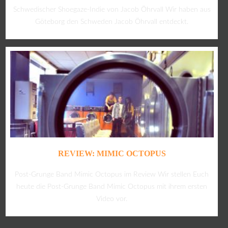
Schwedischer Shoegaze-Indie von Jacob Öhrvall Wir haben aus
Göteborg den Schweden Jacob Öhrvall entdeckt.
REVIEW: MIMIC OCTOPUS
Post-Grunge Band Mimic Octopus im Review Wir stellen Euch
heute die Post-Grunge Band Mimic Octopus mit ihrem ersten
Video vor.