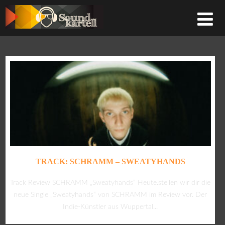
TRACK: SCHRAMM – SWEATYHANDS
Track Review SCHRAMM „Sweatyhands“ Heute.stellen wir dir die
neue Single „Sweatyhands“ von SCHRAMM im Review vor. Der
Indie-Künstler aus Wuppertal...