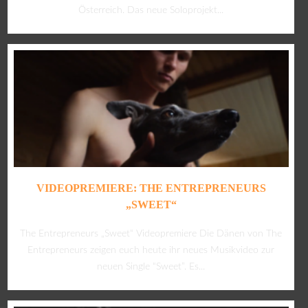
Österreich. Das neue Soloprojekt...
VIDEOPREMIERE: THE ENTREPRENEURS
„SWEET“
The Entrepreneurs „Sweet“ Videopremiere Die Dänen von The
Entrepreneurs zeigen euch heute ihr neues Musikvideo zur
neuen Single “Sweet”. Es...