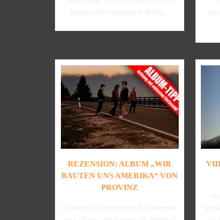
“Reflections” und präsentiert uns ein
“S
überaus erfrischendes Folk-Pop...
norw
REZENSION: ALBUM „WIR
VI
BAUTEN UNS AMERIKA“ VON
PROVINZ
Myr
Definiert den deutschen Pop komplett
Vorh