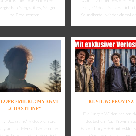
unwards” die neue Platte des
„Coral“ von den Reveries Für 
egischen Songwriters, Sängers
heutige Video-Premiere richtet
und Produzenten...
Soundkartell wieder einmal de
DEOPREMIERE: MYRKVI
REVIEW: PROVINZ
„COASTLINE“
Die jungen Wilden rocken d
kvi „Coastline“ Videopremiere
deutschen Pop: Provinz au
ang auf für Myrkvi! Der Sommer
Ravensburg + + + mit exklusi