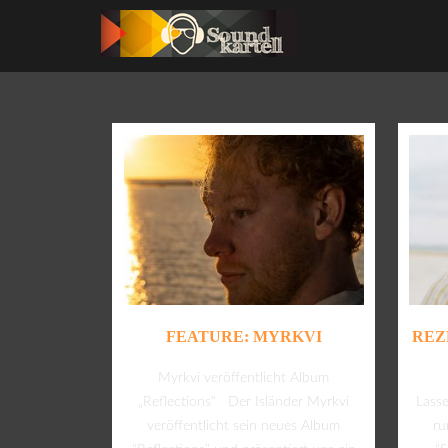
FEATURE: MYRKVI
REZ
Myrkvi veröffentlicht Album
„Reflections“ Der Isländer Myrkvi
Lass
veröffentlicht sein neues Album
ru