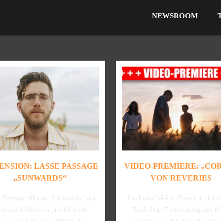
NEWSROOM
ENSION: LASSE PASSAGE
VIDEO-PREMIERE: „CO
„SUNWARDS“
VON REVERIES
e Passage Album „Sunwards“ Vor
Exklusive Video-Premiere der I
nd zwei Wochen erschien mit
Rock-Pop-Entdeckung aus Kö