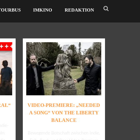
TOURBUS
IMKINO
REDAKTION
RAL“
VIDEO-PREMIERE: „NEEDED
A SONG“ VON THE LIBERTY
BALANCE
ndie-
ln:
Bewegende Botschaft zwischen Indie,