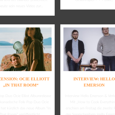
 da und der Isländer präsentiert
Gewinnspiel + + + Das...
heute sein neues Video zur...
ENSION: OCIE ELLIOTT
INTERVIEW: HELLO
„IN THAT ROOM“
EMERSON
Pop Duo Ocie Elliot Albumrelease
Interview Hello Emerson & Ver
kanadische Folk-Pop Duo Ocie
Mit „How to Cook Everythin
tt hat kürzlich das neue Album “In
erschien am Freitag die zweite P
That Room” veröffentlicht...
des Songschreibers Hello Emerso