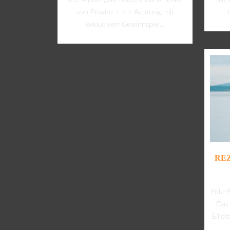
neu: Album „Wir bauten uns Amerika“
ist
von Provinz + + + Achtung: mit
exklusivem Gewinnspiel...
REZ
Folk-
Das 
Ellio