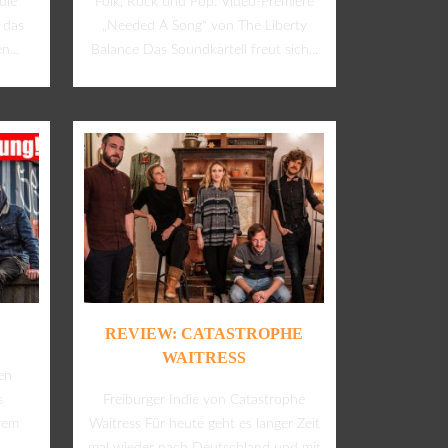
die
Folk, Rock und Pop: Video-Premiere
 das
„Needed A Song“ von The Liberty
n...
Balance Das Soundkartell freut sich...
REVIEW: CATASTROPHE
WAITRESS
en
s
Freiburger Indie von Catastrophe
vem
Waitress Für heute geht es langer Zeit