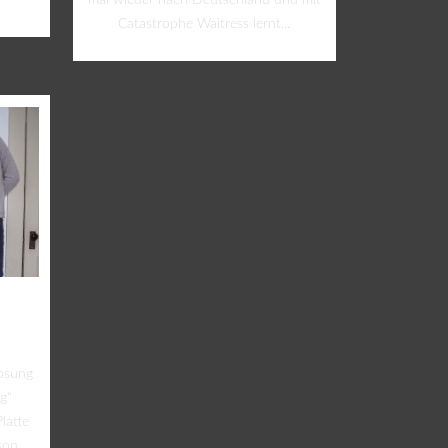
mal wieder nach Deutschland und mit
Catastrophe Waitress lernt...
losung
g“
latte
n....