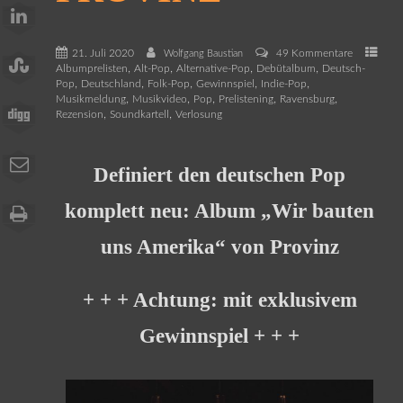
21. Juli 2020
49 Kommentare
Wolfgang Baustian
,
,
,
,
Albumprelisten
Alt-Pop
Alternative-Pop
Debütalbum
Deutsch-
,
,
,
,
,
Pop
Deutschland
Folk-Pop
Gewinnspiel
Indie-Pop
,
,
,
,
,
Musikmeldung
Musikvideo
Pop
Prelistening
Ravensburg
,
,
Rezension
Soundkartell
Verlosung
Definiert den deutschen Pop
komplett neu: Album „Wir bauten
uns Amerika“ von Provinz
+ + + Achtung: mit exklusivem
Gewinnspiel + + +