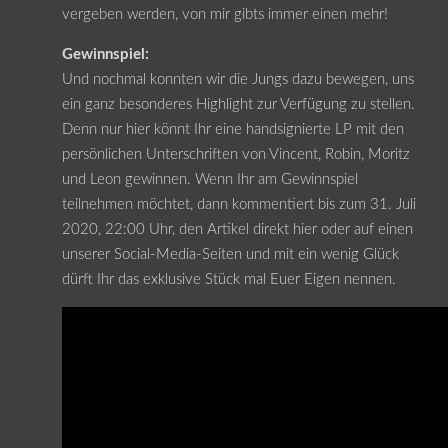
vergeben werden, von mir gibts immer einen mehr!
Gewinnspiel:
Und nochmal konnten wir die Jungs dazu bewegen, uns
ein ganz besonderes Highlight zur Verfügung zu stellen.
Denn nur hier könnt Ihr eine handsignierte LP mit den
persönlichen Unterschriften von Vincent, Robin, Moritz
und Leon gewinnen. Wenn Ihr am Gewinnspiel
teilnehmen möchtet, dann kommentiert bis zum 31. Juli
2020, 22:00 Uhr, den Artikel direkt hier oder auf einen
unserer Social-Media-Seiten und mit ein wenig Glück
dürft Ihr das exklusive Stück mal Euer Eigen nennen.