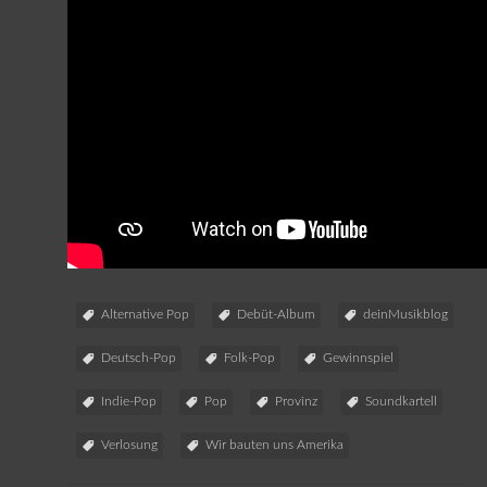
Alternative Pop
Debüt-Album
deinMusikblog
Deutsch-Pop
Folk-Pop
Gewinnspiel
Indie-Pop
Pop
Provinz
Soundkartell
Verlosung
Wir bauten uns Amerika