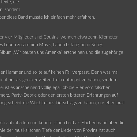
Texte, die
n, sondern
 über diese Band musste ich einfach mehr erfahren.
der vier Mitglieder sind Cousins, wohnen etwa zehn Kilometer
bes Leben zusammen Musik, haben bislang neun Songs
t-Album „Wir bauten uns Amerika“ erscheinen und die zugehörige
t der Hammer und sollte auf keinen Fall verpasst. Denn was mal
nicht nur als genialer Zeitvertreib entpuppt zu haben, sondern
i ist es anscheinend völlig egal, ob die Vier vom falschen
erz, Party-Deprie oder den ersten bitteren Erfahrungen auf
 scheint die Wucht eines Tiefschlags zu haben, nur eben prall
och aufzuhalten und könnte schon bald als Flächenbrand über die
ie der musikalischen Tiefe der Lieder von Provinz hat auch