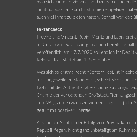
man sich kaum entziehen und dazu gab es noch die 
nicht nur spontan zum Einstimmen eingeladen habe
auch viel Inhalt zu bieten hatten. Schnell war klar:
Faktencheck
Provinz sind Vincent, Robin, Moritz und Leon, drei 
außerhalb von Ravensburg, machen bereits ihr hal
veröffentlich, am 17.7.2020 soll endlich ihr Debü
Release-Tour startet am 1. September.
Was sich so erstmal recht nüchtern liest, ist in ech
aus Langeweile entstanden ist, scheint sich schnell 
flasht mit der Authentizität von Song zu Songs. Dabe
Charme der verlockenden Großstadt, Trennungsschm
dem Weg zum Erwachsen werden singen … jeder Song
gefüllt mit positiver Energie.
Aus meiner Sicht ist der Erfolg von Provinz kaum n
Republik fegen. Nicht ganz unbeteiligt am Ruhm sow