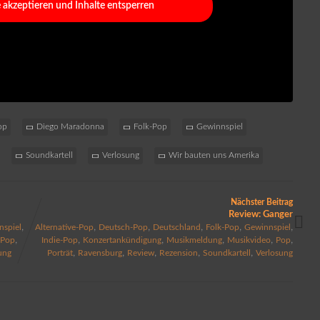
e akzeptieren und Inhalte entsperren
op
Diego Maradonna
Folk-Pop
Gewinnspiel
Soundkartell
Verlosung
Wir bauten uns Amerika
Nächster Beitrag
Review: Ganger
,
,
,
,
,
,
nspiel
Alternative-Pop
Deutsch-Pop
Deutschland
Folk-Pop
Gewinnspiel
,
,
,
,
,
,
,
Pop
Indie-Pop
Konzertankündigung
Musikmeldung
Musikvideo
Pop
,
,
,
,
,
ung
Porträt
Ravensburg
Review
Rezension
Soundkartell
Verlosung