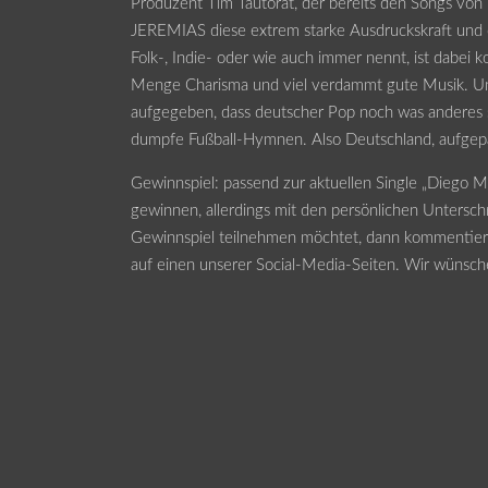
Produzent Tim Tautorat, der bereits den Songs vo
JEREMIAS diese extrem starke Ausdruckskraft und d
Folk-, Indie- oder wie auch immer nennt, ist dabei ko
Menge Charisma und viel verdammt gute Musik. Und
aufgegeben, dass deutscher Pop noch was anderes se
dumpfe Fußball-Hymnen. Also Deutschland, aufgepa
Gewinnspiel: passend zur aktuellen Single „Diego Ma
gewinnen, allerdings mit den persönlichen Untersch
Gewinnspiel teilnehmen möchtet, dann kommentiert 
auf einen unserer Social-Media-Seiten. Wir wünsch