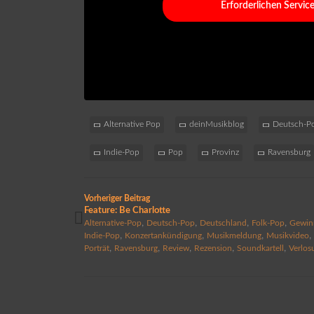
Erforderlichen Servic
Alternative Pop
deinMusikblog
Deutsch-P
Indie-Pop
Pop
Provinz
Ravensburg
Vorheriger Beitrag
Feature: Be Charlotte
,
,
,
,
Alternative-Pop
Deutsch-Pop
Deutschland
Folk-Pop
Gewin
,
,
,
Indie-Pop
Konzertankündigung
Musikmeldung
Musikvideo
,
,
,
,
,
Porträt
Ravensburg
Review
Rezension
Soundkartell
Verlos