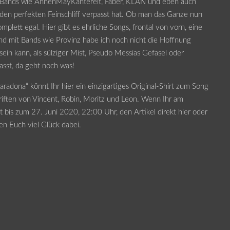
n Bands wie AnnenMayKantereit, Faber, KLAN und eben auch
en perfekten Feinschliff verpasst hat. Ob man das Ganze nun
mplett egal. Hier gibt es ehrliche Songs, frontal von vorn, eine
 mit Bands wie Provinz habe ich noch nicht die Hoffnung
in kann, als sülziger Mist, Pseudo Messias Gefasel oder
sst, da geht noch was!
radona“ könnt Ihr hier ein einzigartiges Original-Shirt zum Song
riften von Vincent, Robin, Moritz und Leon. Wenn Ihr am
bis zum 27. Juni 2020, 22:00 Uhr, den Artikel direkt hier oder
en Euch viel Glück dabei.