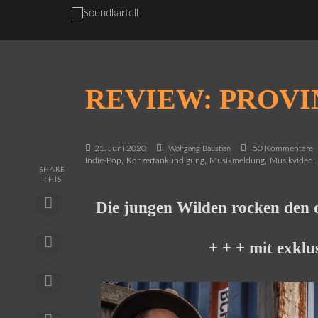
REVIEW: PROVI
21. Juni 2020
50 Kommentare
Wolfgang Baustian
,
,
,
Indie-Pop
Konzertankündigung
Musikmeldung
Musikvideo
SHARE
THIS
Die jungen Wilden rocken den 
+ + + mit exkl