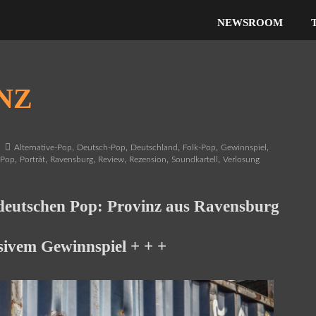
NEWSROOM
NZ
,
,
,
,
,
Alternative-Pop
Deutsch-Pop
Deutschland
Folk-Pop
Gewinnspiel
,
,
,
,
,
,
,
Pop
Porträt
Ravensburg
Review
Rezension
Soundkartell
Verlosung
deutschen Pop: Provinz aus Ravensburg
usivem Gewinnspiel + + +