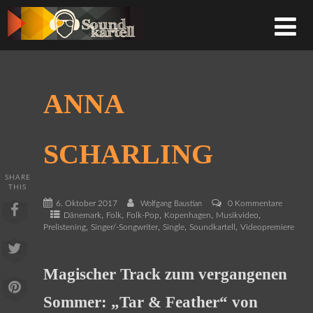
ANNA
SCHARLING
SHARE
THIS
6. Oktober 2017
0 Kommentare
Wolfgang Baustian
,
,
,
,
,
Dänemark
Folk
Folk-Pop
Kopenhagen
Musikvideo
,
,
,
,
Prelistening
Singer/-Songwriter
Single
Soundkartell
Videopremiere
Magischer Track zum vergangenen
Sommer: „Tar & Feather“ von