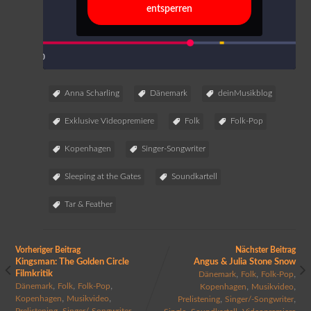
entsperren
Anna Scharling
Dänemark
deinMusikblog
Exklusive Videopremiere
Folk
Folk-Pop
Kopenhagen
Singer-Songwriter
Sleeping at the Gates
Soundkartell
Tar & Feather
Vorheriger Beitrag
Nächster Beitrag
Kingsman: The Golden Circle
Angus & Julia Stone Snow
Filmkritik
,
,
,
Dänemark
Folk
Folk-Pop
,
,
,
,
,
Dänemark
Folk
Folk-Pop
Kopenhagen
Musikvideo
,
,
,
,
Kopenhagen
Musikvideo
Prelistening
Singer/-Songwriter
,
,
Prelistening
Singer/-Songwriter