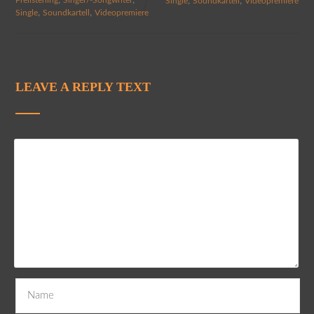
,
,
Single
Soundkartell
Videopremiere
,
,
Single
Soundkartell
Videopremiere
LEAVE A REPLY TEXT