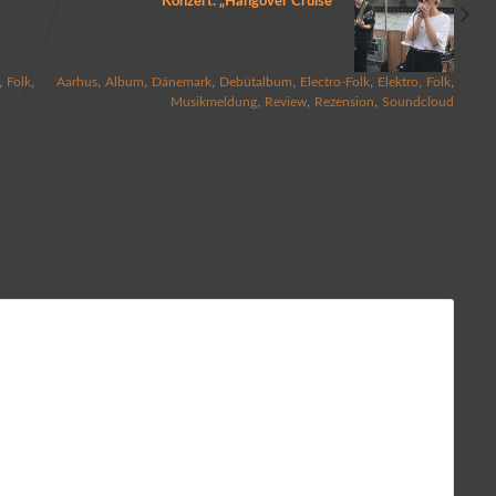
Konzert: „Hangover Cruise“
,
,
,
,
,
,
,
,
,
Folk
Aarhus
Album
Dänemark
Debütalbum
Electro-Folk
Elektro
Folk
,
,
,
Musikmeldung
Review
Rezension
Soundcloud