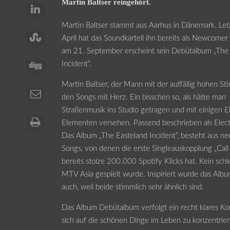
Martin Baltser reingehört.
Martin Baltser stammt aus Aarhus in Dänemark. Let
April hat das Soundkartell ihn bereits als Newcomer 
am 21. September erscheint sein Debütalbum „The
Incident“.
Martin Baltser, der Mann mit der auffällig hohen S
den Songs mit Herz. Ein bisschen so, als hätte man
Straßenmusik ins Studio getragen und mit einigen E
Elementen versehen. Passend beschrieben als Elect
Das Album „The Easteland Incident“, besteht aus ne
Songs, von denen die erste Singleauskopplung „Call
bereits stolze 200.000 Spotify Klicks hat. Kein schl
MTV Asia gespielt wurde. Inspiriert wurde das Album
auch, weil beide stimmlich sehr ähnlich sind.
Das Album Debütalbum verfolgt ein recht klares Kon
sich auf die schönen Dinge im Leben zu konzentrie