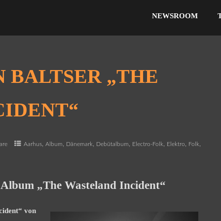
NEWSROOM
 BALTSER „THE
CIDENT“
,
,
,
,
,
,
,
are
Aarhus
Album
Dänemark
Debütalbum
Electro-Folk
Elektro
Folk
es Album „The Wasteland Incident“
cident“ von