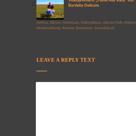
Videopremiere: „Pame Mia Volta“ von
Bartleby Delicate
,
,
,
,
,
Aarhus
Album
Dänemark
Debütalbum
Electro-Folk
Elektro
,
,
,
Musikmeldung
Review
Rezension
Soundcloud
LEAVE A REPLY TEXT