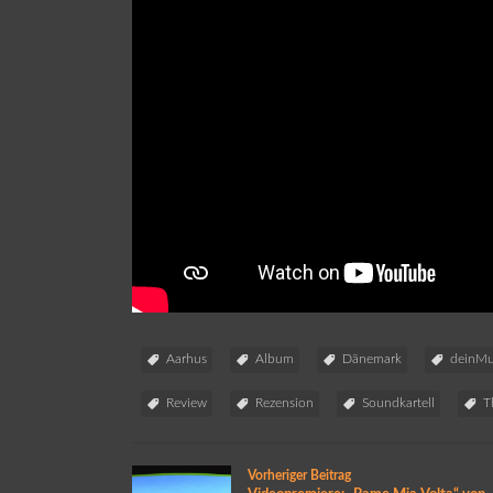
Aarhus
Album
Dänemark
deinMu
Review
Rezension
Soundkartell
T
Vorheriger Beitrag