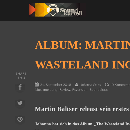
ALBUM: MARTIN
WASTELAND IN
SHARE
THIS
21. September 2018
0 Komment
Johanna Weiss
,
,
,
Musikmeldung
Review
Rezension
Soundcloud
Martin Baltser releast sein erst
Johanna hat sich in das Album „The Wasteland In