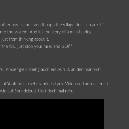
 another boys hand even though the village doesn’t care. It’s
into the system. And it’s the story of a man fearing
just from thinking about it.
 “Martin.. just stop your mind and GO!”“
, ist aber gleichzeitig auch ein Aufruf, an den man sich
auf YouTube ein sehr schönes Lyrik-Video und ansonsten ist
owie auf Soundcloud. Hört doch mal rein.