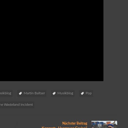
sikblog
Martin Baltser
Musikblog
Pop
he Wasteland Incident
Nächster Beitrag