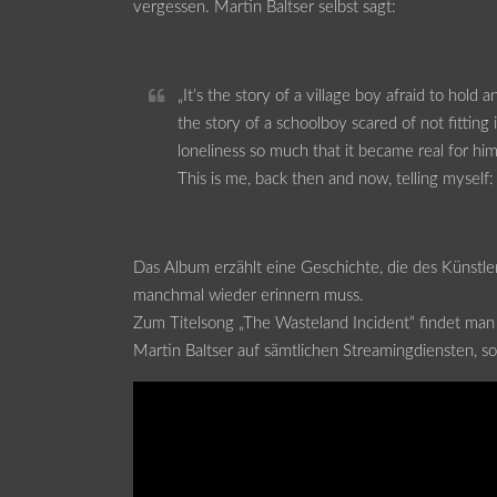
vergessen. Martin Baltser selbst sagt:
„It’s the story of a village boy afraid to hold
the story of a schoolboy scared of not fitting 
loneliness so much that it became real for him 
This is me, back then and now, telling myself:
Das Album erzählt eine Geschichte, die des Künstlers
manchmal wieder erinnern muss.
Zum Titelsong „The Wasteland Incident“ findet man 
Martin Baltser auf sämtlichen Streamingdiensten, s