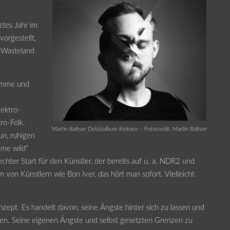
ztes Jahr im
vorgestellt,
 Wasteland
timme und
lektro-
ro-Folk.
Martin Baltser Debütalbum Release – Fotocredit: Martin Baltser
un, ruhigen
 me wild“
echter Start für den Künstler, der bereits auf u. a. NDR2 und
 von Künstlern wie Bon Iver, das hört man sofort. Vielleicht
zept. Es handelt davon, seine Ängste hinter sich zu lassen und
ren. Seine eigenen Ängste und selbst gesetzten Grenzen zu