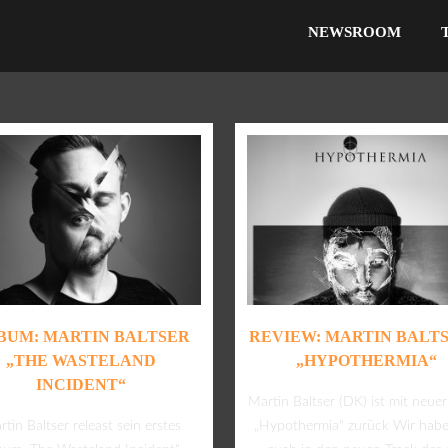
NEWSROOM
BUM: MARTIN BALTSER
REVIEW: MARTIN BALTS
„THE WASTELAND
„HYPOTHERMIA“
INCIDENT“
Martin Baltser (DK) ist mit neuer
tin Baltser releast sein erstes
„Hypothermia“ zurück Wir habe