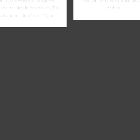
bum „The Wasteland Incident“
euch in den neuen Track des 
nna hat sich in das Album „The
Aarhus...
teland Incident“ von Martin...