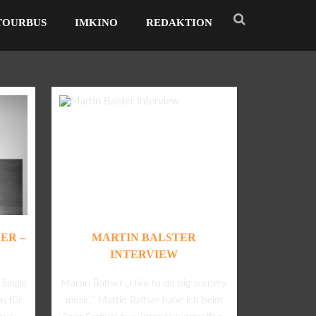
TOURBUS
IMKINO
REDAKTION
ER –
MARTIN BALSTER
INTERVIEW
 Single
Martin Baltser „I like to do big scenery
n für
music.“ Martin Baltser habe ich beim