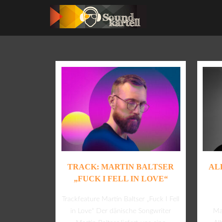
TRACK: MARTIN BALTSER
AL
„FUCK I FELL IN LOVE“
Trackfeature Martin Baltser „Fuck I Fell
in Love“ Der dänische Songwriter
Mar