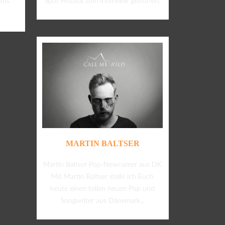
aus
Spot Festival zum Interview getroffen.
MARTIN BALTSER
Martin Baltser Pop-Newcomer aus DK
Mit Martin Baltser stelle ich Euch
heute einen tollen neuen Pop und
Songwriter aus Dänemark...