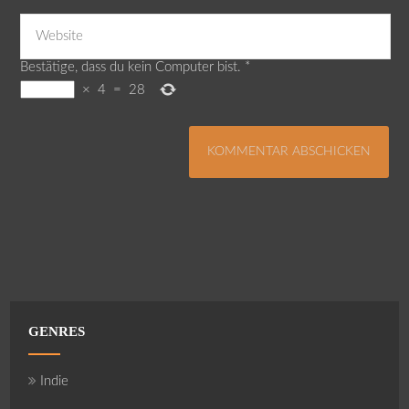
Bestätige, dass du kein Computer bist.
*
×
4
=
28
GENRES
Indie