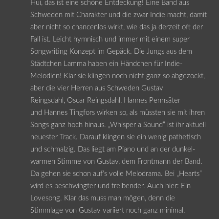
Hui, das ist eine schöne Entdeckung! Eine Band aus
Schweden mit Charakter und die zwar Indie macht, damit
aber nicht so chancenlos wirkt, wie das ja derzeit oft der
Fall ist. Leicht hymnisch und immer mit einem super
Songwriting Konzept im Gepäck. Die Jungs aus dem
Städtchen Lamma haben ein Händchen für Indie-
Melodien! Klar sie klingen noch nicht ganz so abgezockt,
aber die vier Herren aus Schweden Gustav
Reingsdahl, Oscar Reingsdahl, Hannes Pennsäter
und Hannes Tingfors wirken so, als müssten sie mit ihren
Songs ganz hoch hinaus. „Whisper a Sound“ ist ihr aktuell
neuester Track. Darauf klingen sie ein wenig pathetisch
und schmalzig. Das liegt am Piano und an der dunkel-
warmen Stimme von Gustav, dem Frontmann der Band.
Da gehen sie schon auf’s volle Melodrama. Bei „Hearts“
wird es beschwingter und treibender. Auch hier: Ein
Lovesong. Klar das muss man mögen, denn die
Stimmlage von Gustav variiert noch ganz minimal.