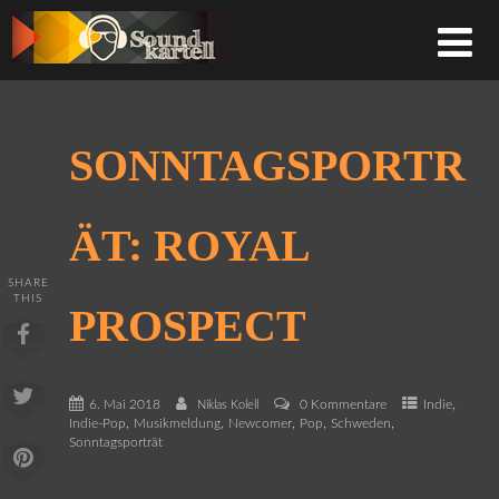
SONNTAGSPORTR
ÄT: ROYAL
SHARE
THIS
PROSPECT
,
6. Mai 2018
0 Kommentare
Indie
Niklas Kolell
,
,
,
,
,
Indie-Pop
Musikmeldung
Newcomer
Pop
Schweden
Sonntagsporträt