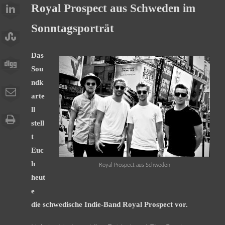
Royal Prospect aus Schweden im
Sonntagsporträt
Das
Sou
ndk
arte
ll
stell
t
Euc
h
Royal Prospect aus Schweden
heut
e
die schwedische Indie-Band Royal Prospect vor.