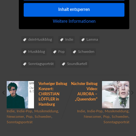
Inhalt entsperren
Weitere Informationen
deinMusikblog
Indie
Lamma
Musikblog
Pop
Schweden
Sonntagsporträt
Soundkartell
Vorheriger Beitrag
Nächster Beitrag
Konzert:
Video:
CHRISTIAN
AURORA –
LÖFFLER in
„Queendom“
Hamburg
,
,
,
,
,
,
Indie
Indie-Pop
Musikmeldung
Indie
Indie-Pop
Musikmeldung
,
,
,
,
,
,
Newcomer
Pop
Schweden
Newcomer
Pop
Schweden
Sonntagsporträt
Sonntagsporträt