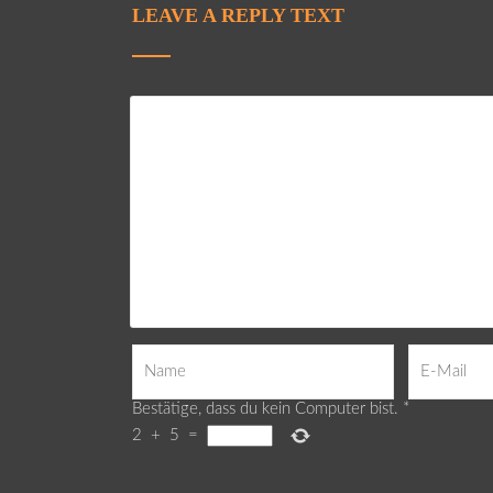
LEAVE A REPLY TEXT
Bestätige, dass du kein Computer bist.
*
2
+
5
=