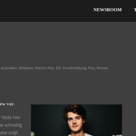
NEWSROOM
,
,
,
,
,
,
Australien
Brisbane
Electro-Pop
EP
Musikmeldung
Pop
Review
iew vor.
 Yoste hier
ne schnulzig
bane zeigt