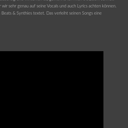
 der wir sehr genau auf seine Vocals und auch Lyrics achten können.
 Beats & Synthies textet. Das verleiht seinen Songs eine