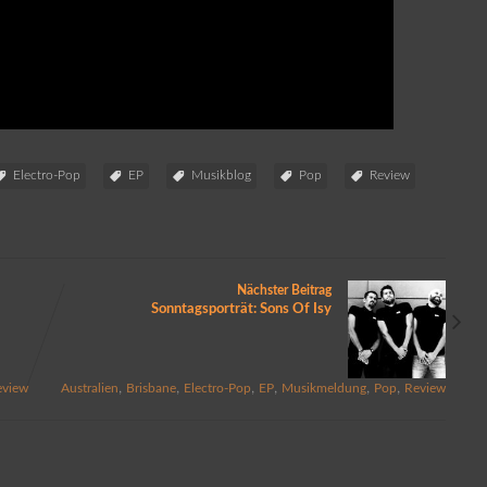
Electro-Pop
EP
Musikblog
Pop
Review
Nächster Beitrag
Sonntagsporträt: Sons Of Isy
,
,
,
,
,
,
eview
Australien
Brisbane
Electro-Pop
EP
Musikmeldung
Pop
Review