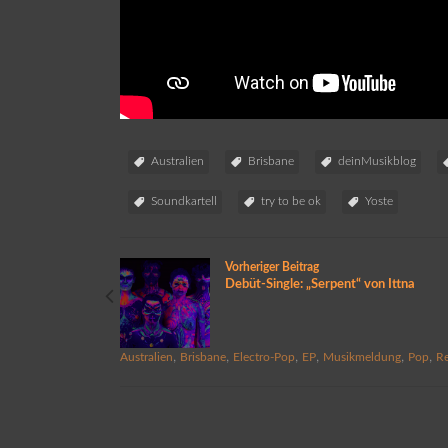
Australien
Brisbane
deinMusikblog
Soundkartell
try to be ok
Yoste
Vorheriger Beitrag
Debüt-Single: „Serpent“ von Ittna
,
,
,
,
,
,
Australien
Brisbane
Electro-Pop
EP
Musikmeldung
Pop
R