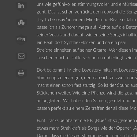
uns wie gefühlvoller, stimmungsvoller und einfühl
geht. Das ist schon verrückt, denn obwohl die Song
„try to be okay“ in einem Mid-Tempo-Beat so dahin 
passe ich als Zuhörer mega auf. Achte auf die Bet
seiner Vocals und darauf, wie er seine Songs inhaltlic
ein Beat, dort Synthie-Flocken und da ein paar
Streicheleinheiten auf seiner Gitarre. Wer diesen I
lauschen möchte, sollte sich unten unbedingt sein a
Dort bekommt ihr eine Lovestory mitsamt Lovestory
Stimmung zu erzeugen, der man sich zu zweit nur s
macht einen schon fast stutzig. So ist der Sound au
Stückchen weiter. Wie eine Pflanze wirkt die gesamt
an begleiten. Wir haben den Samen gesetzt und un
passen perfekt zu einem Zeitraffer, der all diese Mo
Fünf Tracks beinhaltet die EP. „Blue“ ist so gesehen 
etwas mehr Strahlkraft als Songs wie der Opener „Ar
Daran, dass die Gesamtstimmung aber eher ruhig, be