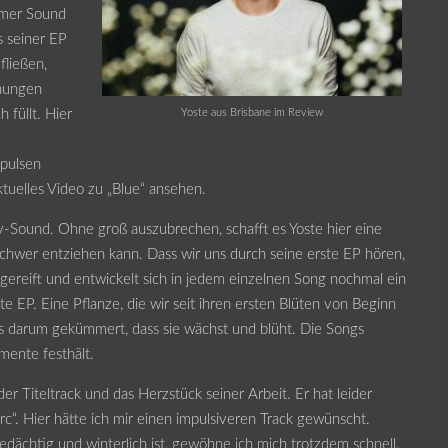
samer Sound
s seiner EP
fließen,
onungen
Yoste aus Brisbane im Review
h füllt. Hier
mpulsen
ktuelles Video zu „Blue“ ansehen.
-Sound. Ohne groß auszubrechen, schafft es Yoste hier eine
chwer entziehen kann. Dass wir uns durch seine erste EP hören,
sgereift und entwickelt sich in jedem einzelnen Song nochmal ein
e EP. Eine Pflanze, die wir seit ihren ersten Blüten von Beginn
s darum gekümmert, dass sie wächst und blüht. Die Songs
mente festhält.
der Titeltrack und das Herzstück seiner Arbeit. Er hat leider
c“. Hier hätte ich mir einen impulsiveren Track gewünscht.
dächtig und winterlich ist, gewöhne ich mich trotzdem schnell.