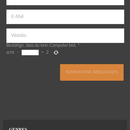
Bestätige, dass du kein Computer bist.
*
acht
−
=
2
GENRES