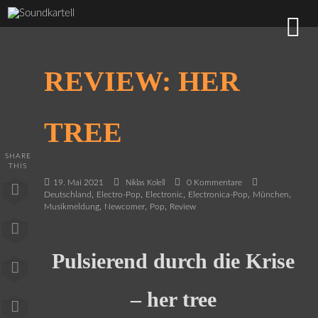
REVIEW: HER
TREE
SHARE
THIS
19. Mai 2021
0 Kommentare
Niklas Kolell
,
,
,
,
,
Deutschland
Electro-Pop
Electronic
Electronica-Pop
München
,
,
,
Musikmeldung
Newcomer
Pop
Review
Pulsierend durch die Krise
– her tree