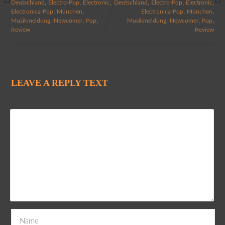
,
,
,
,
,
,
Deutschland
Electro-Pop
Electronic
Deutschland
Electro-Pop
Electronic
,
,
,
,
Electronica-Pop
München
Electronica-Pop
München
,
,
,
,
,
,
Musikmeldung
Newcomer
Pop
Musikmeldung
Newcomer
Pop
Review
Review
LEAVE A REPLY TEXT