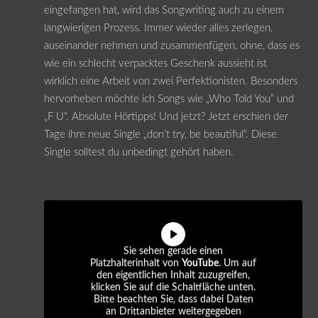
eingefangen hat, wird das Songwriting auch zu einem
langwierigen Prozess. Immer wieder alles zerlegen,
auseinander nehmen und zusammenfügen, ohne, dass es
wie ein schlecht verpacktes Geschenk aussieht ist
wirklich eine Arbeit von zwei Perfektionisten. Besonders
hervorheben möchte ich Songs wie „Who Told You“ und
„F U“. Absolute Hörtipps! Und jetzt? Jetzt erschien der
Tage ihre neue Single „don’t try, be beautiful“. Diese
Single solltest du unbedingt gehört haben.
Sie sehen gerade einen
Platzhalterinhalt von
YouTube
. Um auf
den eigentlichen Inhalt zuzugreifen,
klicken Sie auf die Schaltfläche unten.
Bitte beachten Sie, dass dabei Daten
an Drittanbieter weitergegeben