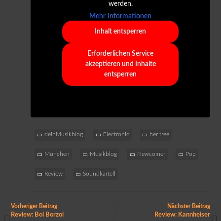
werden.
Mehr Informationen
Inhalt entsperren
Erforderlichen Service
akzeptieren und Inhalte
entsperren
deinMusikblog
Electronic
her tree
München
Musikblog
Newcomer
Pop
Review
Soundkartell
Vorheriger Beitrag
Nächster Beitrag
Review: Boi Borzoi
Review: Kannheiser