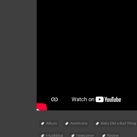
Album
Americana
Baby Did a Bad Thing
Musikblog
Newcomer
Review