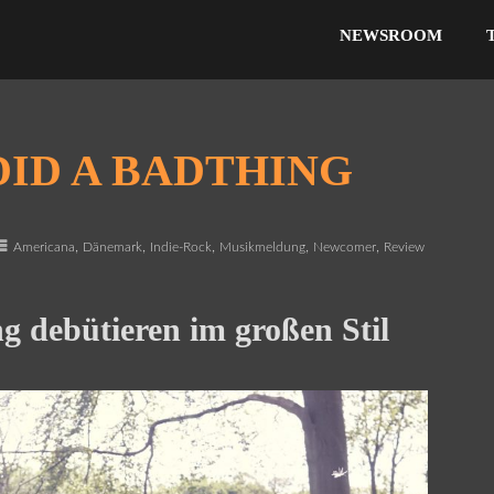
NEWSROOM
DID A BADTHING
,
,
,
,
,
Americana
Dänemark
Indie-Rock
Musikmeldung
Newcomer
Review
g debütieren im großen Stil