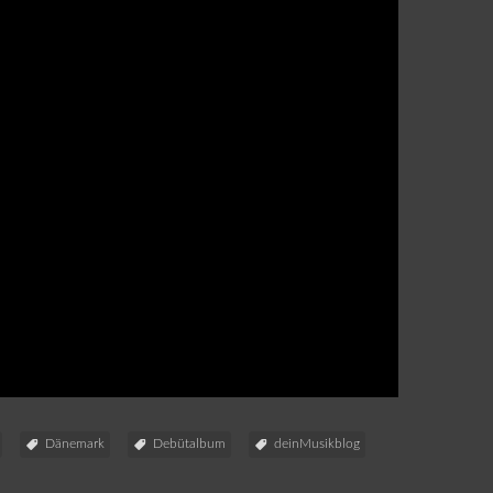
Dänemark
Debütalbum
deinMusikblog