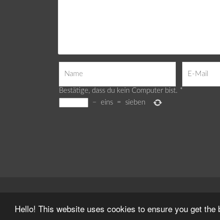
Bestätige, dass du kein Computer bist.
*
−
eins
=
sieben
Webdesign by
Delight Mediadesign
Hello! This website uses cookies to ensure you get the