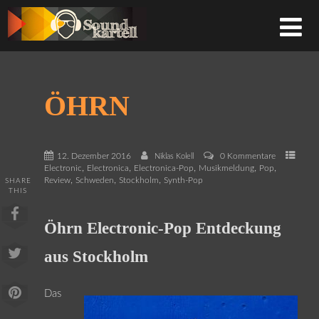
ÖHRN
12. Dezember 2016
0 Kommentare
Niklas Kolell
,
,
,
,
,
Electronic
Electronica
Electronica-Pop
Musikmeldung
Pop
,
,
,
Review
Schweden
Stockholm
Synth-Pop
SHARE
THIS
Öhrn Electronic-Pop Entdeckung
aus Stockholm
Das