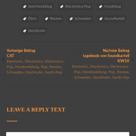
deinMusikblog
Electronica-Pop
Musikblog
Öhrn
Review
Schweden
Soundkartell
Stockholm
Vorheriger Beitrag
Nächster Beitrag
CAT
tagebook von Soundkartell
,
,
KW50
Electronic
Electronica
Electronica-
,
,
,
,
,
,
Electronic
Electronica
Electronica-
Pop
Musikmeldung
Pop
Review
,
,
,
,
,
,
Pop
Musikmeldung
Pop
Review
Schweden
Stockholm
Synth-Pop
,
,
Schweden
Stockholm
Synth-Pop
LEAVE A REPLY TEXT