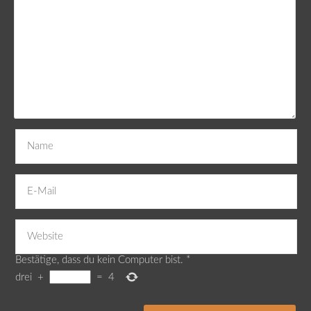
Bestätige, dass du kein Computer bist.
*
drei
+
=
4