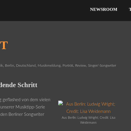
NEWSROOM
T
,
,
,
,
,
,
ik
Berlin
Deutschland
Musikmeldung
Porträt
Review
Singer/-Songwriter
dende Schritt
ig geflashed von dem vielen
 unserer Musiktipp-Serie
 den Berliner Songwriter
Aus Berlin: Ludwig Wright; Credit: Lisa
Weidemann