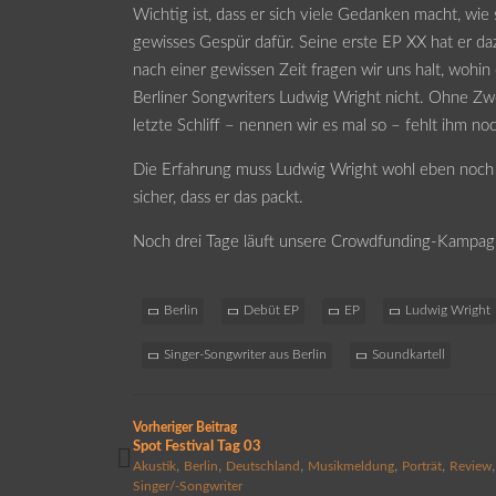
Wichtig ist, dass er sich viele Gedanken macht, wie
gewisses Gespür dafür. Seine erste EP XX hat er d
nach einer gewissen Zeit fragen wir uns halt, wohin 
Berliner Songwriters Ludwig Wright nicht. Ohne Zwe
letzte Schliff – nennen wir es mal so – fehlt ihm no
Die Erfahrung muss Ludwig Wright wohl eben noch m
sicher, dass er das packt.
Noch drei Tage läuft unsere Crowdfunding-Kampa
Berlin
Debüt EP
EP
Ludwig Wright
Singer-Songwriter aus Berlin
Soundkartell
Vorheriger Beitrag
Spot Festival Tag 03
,
,
,
,
,
,
Akustik
Berlin
Deutschland
Musikmeldung
Porträt
Review
Singer/-Songwriter