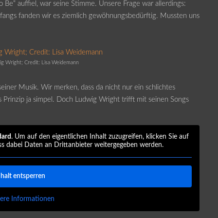
 Be“ auffiel, war seine Stimme. Unsere Frage war allerdings:
nfangs fanden wir es ziemlich gewöhnungsbedürftig. Mussten uns
ig Wright; Credit: Lisa Weidemann
iner Musik. Wir merken, dass da nicht nur ein schlichtes
s Prinzip ja simpel. Doch Ludwig Wright trifft mit seinen Songs
dard
. Um auf den eigentlichen Inhalt zuzugreifen, klicken Sie auf
ss dabei Daten an Drittanbieter weitergegeben werden.
nhalt entsperren
ere Informationen