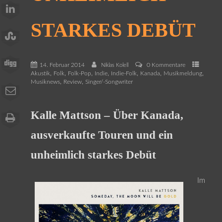
STARKES DEBÜT
14. Februar 2014
0 Kommentare
Niklas Kolell
,
,
,
,
,
,
,
Akustik
Folk
Folk-Pop
Indie
Indie-Folk
Kanada
Musikmeldung
,
,
Musiknews
Review
Singer/-Songwriter
Kalle Mattson – Über Kanada,
ausverkaufte Touren und ein
unheimlich starkes Debüt
Im