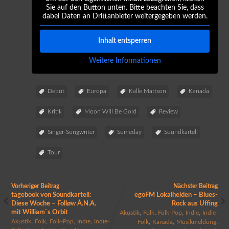
Sie auf den Button unten. Bitte beachten Sie, dass
dabei Daten an Drittanbieter weitergegeben werden.
Inhalt entsperren
Weitere Informationen
Debüt
Europa
Kalle Mattson
Kanada
Kritik
Moon Will Be Gold
Review
Singer-Songwriter
Someday
Soundkartell
Tour
Vorheriger Beitrag
Nächster Beitrag
tagebook von Soundkartell:
egoFM Lokalhelden – Blues-
Diese Woche – Folløw Å.N.A.
Rock aus Uffing
mit William`s Orbit
,
,
,
,
Akustik
Folk
Folk-Pop
Indie
Indie-
,
,
,
,
,
,
,
Akustik
Folk
Folk-Pop
Indie
Indie-
Folk
Kanada
Musikmeldung