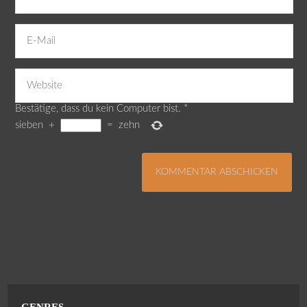
Bestätige, dass du kein Computer bist.
*
sieben
+
=
zehn
GENRES