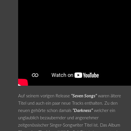
Auf seinem vorigen Release
“Seven Songs”
waren ältere
Titel und auch ein paar neue Tracks enthalten. Zu den
neuen gehörte schon damals
“Darkness”
welcher ein
unglaublich bezaubernder und angenehmer
zeitgenössischer Singer-Songwriter Titel ist. Das Album