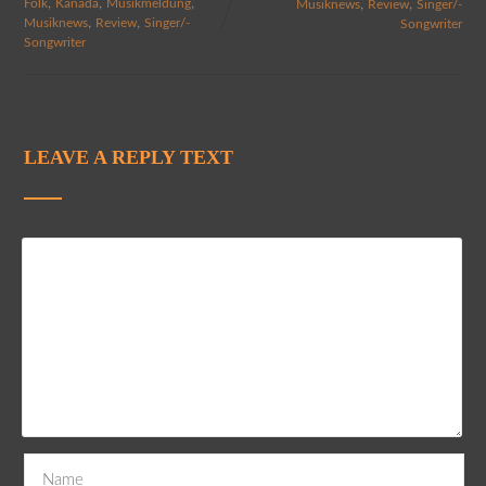
,
,
,
,
,
Folk
Kanada
Musikmeldung
Musiknews
Review
Singer/-
,
,
Musiknews
Review
Singer/-
Songwriter
Songwriter
LEAVE A REPLY TEXT