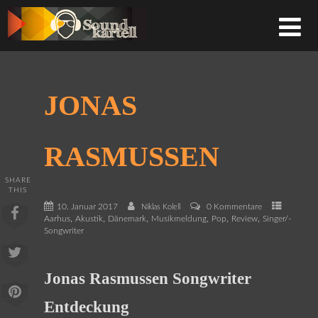
JONAS
RASMUSSEN
SHARE
THIS
10. Januar 2017
0 Kommentare
Niklas Kolell
,
,
,
,
,
,
Aarhus
Akustik
Dänemark
Musikmeldung
Pop
Review
Singer/-
Songwriter
Jonas Rasmussen Songwriter
Entdeckung