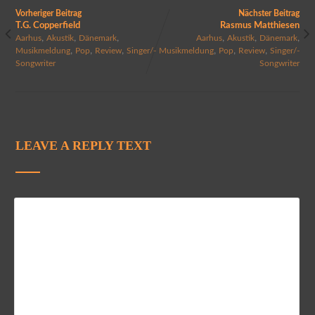
Vorheriger Beitrag
Nächster Beitrag
T.G. Copperfield
Rasmus Matthiesen
,
,
,
,
,
,
Aarhus
Akustik
Dänemark
Aarhus
Akustik
Dänemark
,
,
,
,
,
,
Musikmeldung
Pop
Review
Singer/-
Musikmeldung
Pop
Review
Singer/-
Songwriter
Songwriter
LEAVE A REPLY TEXT