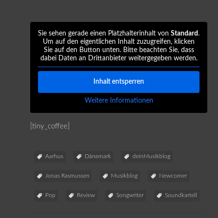
Sie sehen gerade einen Platzhalterinhalt von
Standard
.
Um auf den eigentlichen Inhalt zuzugreifen, klicken
Sie auf den Button unten. Bitte beachten Sie, dass
dabei Daten an Drittanbieter weitergegeben werden.
Inhalt entsperren
Weitere Informationen
[tiny_coffee]
Aarhus
Dänemark
deinMusikblog
Jonas Rasmussen
Musikblog
Newcomer
Pop
Review
Songwriter
Soundkartell