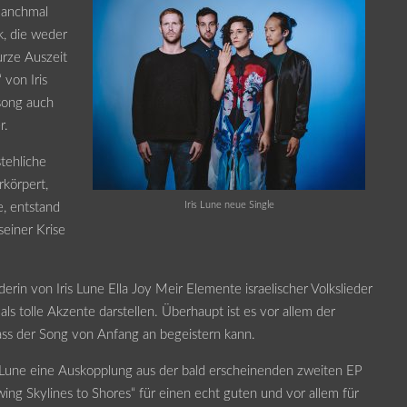
 manchmal
ik, die weder
urze Auszeit
 von Iris
psong auch
r.
stehliche
rkörpert,
Iris Lune neue Single
e, entstand
seiner Krise
derin von Iris Lune Ella Joy Meir Elemente israelischer Volkslieder
ls tolle Akzente darstellen. Überhaupt ist es vor allem der
ss der Song von Anfang an begeistern kann.
is Lune eine Auskopplung aus der bald erscheinenden zweiten EP
wing Skylines to Shores“ für einen echt guten und vor allem für