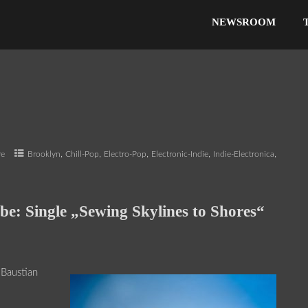
NEWSROOM
,
,
,
,
,
re
Brooklyn
Chill-Pop
Electro-Pop
Electronic-Indie
Indie-Electronica
be: Single „Sewing Skylines to Shores“
 Baustian