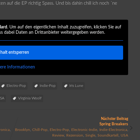
n auf die EP richtig Spass. Und bis dahin chill ich noch ´ne
dard
. Um auf den eigentlichen Inhalt zuzugreifen, klicken Sie auf
ss dabei Daten an Drittanbieter weitergegeben werden.
nhalt entsperren
ere Informationen
Electro-Pop
Indie-Pop
Iris Lune
SA
Virginia Woolf
Nächster Beitrag
Spring Breakers
,
,
,
,
,
,
ronica
Brooklyn
Chill-Pop
Electro-Pop
Electronic-Indie
Indie-Electronica
,
,
,
,
Review
Rezension
Single
Soundkartell
USA