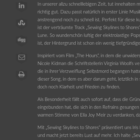
In unserer allzu schnelllebigen Zeit, tut innehalten
richtig gut. Dazu passt natürlich in erster Linie Mus
anstrengend noch zu schnell ist. Perfekt für diese k
ist der verträumte Track „Sewing Skylines to Shores“
Lune. So wunderschön luftig der elektrolastige Po
ist, der Hintergrund ist schon ein wenig tiefgründige
Inspiriert vom Film „The Hours“, in dem die unwider
Nicole Kidman die Schriftstellerin Virginia Woolfs ve
die in ihrer Verzweiflung Selbstmord begangen hatt
dieser Song, in dem es aber darum geht, letztlich in 
doch noch Klarheit und Frieden zu finden.
Als Besonderheit fällt auch sofort auf, dass die Grün
eingebunden hat, die sich in den Refrains gesungen a
warmen Stimme von Ella Joy Meir zu verdanken, da
Mit „Sewing Skylines to Shores“ präsentiert uns Ir
und macht jetzt bereits Lust auf mehr. Ich halte „Se