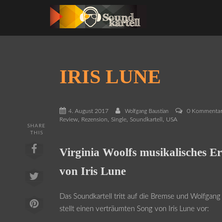
IRIS LUNE
4. August 2017
0 Kommenta
Wolfgang Baustian
,
,
,
,
Review
Rezension
Single
Soundkartell
USA
SHARE
THIS
Virginia Woolfs musikalisches Er
von Iris Lune
Das Soundkartell tritt auf die Bremse und Wolfgang
stellt einen verträumten Song von Iris Lune vor: