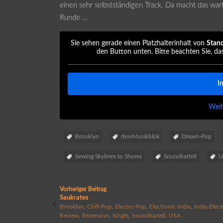
einen sehr selbstständigen Track. Da macht das warte
Runde …
Sie sehen gerade einen Platzhalterinhalt von
Stan
den Button unten. Bitte beachten Sie, da
I
Weit
Brooklyn
deinMusikblok
Dream-Pop
Sewing Skylines to Shores
Soundkartell
U
Vorheriger Beitrag
Saukrates
,
,
,
,
Brooklyn
Chill-Pop
Electro-Pop
Electronic-Indie
Indie-Elect
,
,
,
,
Review
Rezension
Single
Soundkartell
USA