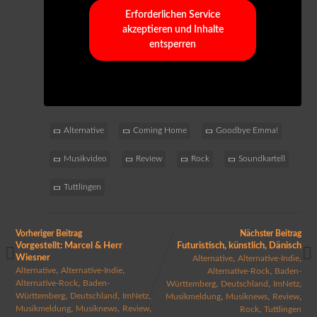
Erforderlichen Service
akzeptieren und Inhalte
entsperren
Alternative
Coming Home
Goodbye Emma!
Musikvideo
Review
Rock
Soundkartell
Tuttlingen
Vorheriger Beitrag
Nächster Beitrag
Vorgestellt: Marcel & Herr
Futuristisch, künstlich, Dänisch
Wiesner
,
,
Alternative
Alternative-Indie
,
,
,
Alternative
Alternative-Indie
Alternative-Rock
Baden-
,
,
,
,
Alternative-Rock
Baden-
Württemberg
Deutschland
ImNetz
,
,
,
,
,
,
Württemberg
Deutschland
ImNetz
Musikmeldung
Musiknews
Review
,
,
,
,
Musikmeldung
Musiknews
Review
Rock
Tuttlingen