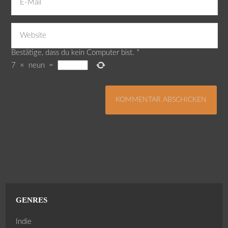
Bestätige, dass du kein Computer bist.
*
7
×
neun
=
GENRES
Indie