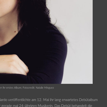
er ihr erstes Album; Fotocredit: Natalie Minguez
llardo veröffentlichte am 12. Mai ihr lang erwartetes Debütalbum
der gerade mal 24-jährigen Musikerin. Das Debüt behandelt die