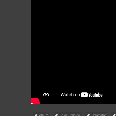
Album
Chloe Gallardo
Defamator