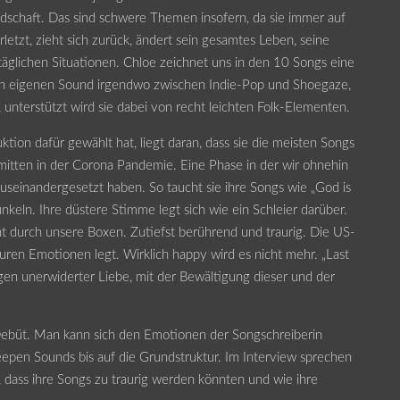
schaft. Das sind schwere Themen insofern, da sie immer auf
rletzt, zieht sich zurück, ändert sein gesamtes Leben, seine
ltäglichen Situationen. Chloe zeichnet uns in den 10 Songs eine
hren eigenen Sound irgendwo zwischen Indie-Pop und Shoegaze,
h, unterstützt wird sie dabei von recht leichten Folk-Elementen.
ion dafür gewählt hat, liegt daran, dass sie die meisten Songs
itten in der Corona Pandemie. Eine Phase in der wir ohnehin
 auseinandergesetzt haben. So taucht sie ihre Songs wie „God is
nkeln. Ihre düstere Stimme legt sich wie ein Schleier darüber.
t durch unsere Boxen. Zutiefst berührend und traurig. Die US-
 puren Emotionen legt. Wirklich happy wird es nicht mehr. „Last
gen unerwiderter Liebe, mit der Bewältigung dieser und der
 Debüt. Man kann sich den Emotionen der Songschreiberin
eepen Sounds bis auf die Grundstruktur. Im Interview sprechen
, dass ihre Songs zu traurig werden könnten und wie ihre