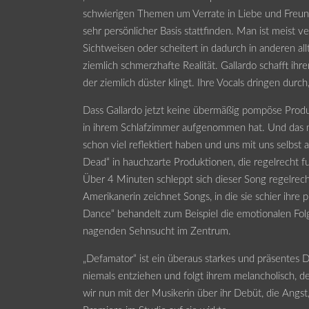
schwierigen Themen um Verrate in Liebe und Freund
sehr persönlicher Basis stattfinden. Man ist meist ve
Sichtweisen oder scheitert in dadurch in anderen al
ziemlich schmerzhafte Realität. Gallardo schafft i
der ziemlich düster klingt. Ihre Vocals dringen durc
Dass Gallardo jetzt keine übermäßig pompöse Produkt
in ihrem Schlafzimmer aufgenommen hat. Und das m
schon viel reflektiert haben und uns mit uns selbst
Dead“ in hauchzarte Produktionen, die regelrecht fu
Über 4 Minuten schleppt sich dieser Song regelrech
Amerikanerin zeichnet Songs, in die sie schier ihre
Dance“ behandelt zum Beispiel die emotionalen Fol
nagenden Sehnsucht im Zentrum.
„Defamator“ ist ein überaus starkes und präsentes
niemals entziehen und folgt ihrem melancholisch, d
wir nun mit der Musikerin über ihr Debüt, die Angst