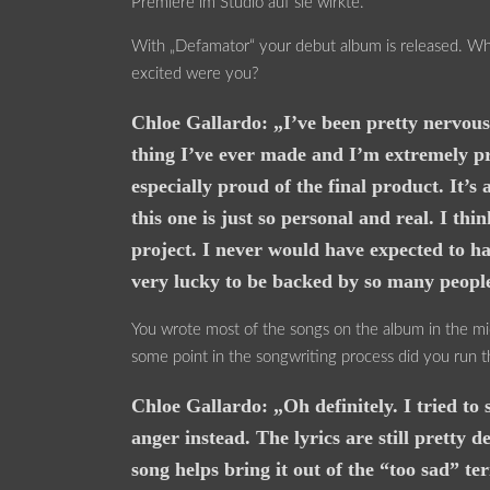
Premiere im Studio auf sie wirkte.
With „Defamator“ your debut album is released. Wh
excited were you?
Chloe Gallardo: „I’ve been pretty nervous b
thing I’ve ever made and I’m extremely pr
especially proud of the final product. It
this one is just so personal and real. I thin
project. I never would have expected to hav
very lucky to be backed by so many people 
You wrote most of the songs on the album in the mi
some point in the songwriting process did you run 
Chloe Gallardo: „Oh definitely. I tried to
anger instead. The lyrics are still pretty d
song helps bring it out of the “too sad” ter