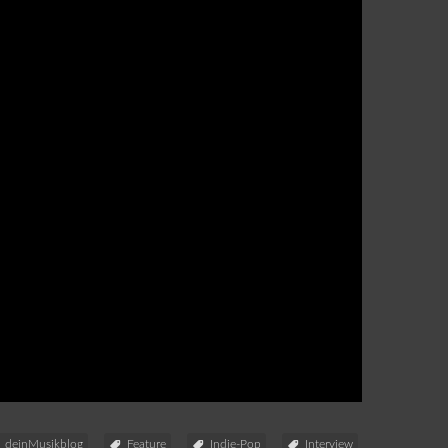
deinMusikblog
Feature
Indie-Pop
Interview