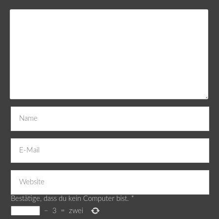
Bestätige, dass du kein Computer bist.
*
−
3
=
zwei