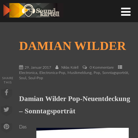
DAMIAN WILDER
29. Januar 2017
0 Kommentare
Niklas Kolell
,
,
,
,
,
Electronica
Electronica-Pop
Musikmeldung
Pop
Sonntagsporträt
,
Soul
Soul-Pop
SHARE
THIS
Damian Wilder Pop-Neuentdeckung
– Sonntagsporträt
Das