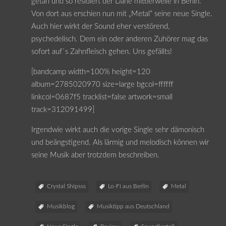
getan und so residiert der Däne mittlerweile in Berlin.
Von dort aus erschien nun mit „Metal“ seine neue Single.
Auch hier wirkt der Sound eher verstörend,
psychedelisch. Dem ein oder anderen Zuhörer mag das
sofort auf`s Zahnfleisch gehen. Uns gefällts!
[bandcamp width=100% height=120
album=2785020970 size=large bgcol=ffffff
linkcol=0687f5 tracklist=false artwork=small
track=312091499]
Irgendwie wirkt auch die vorige Single sehr dämonisch
und beängstigend. Als lärmig und melodisch können wir
seine Musik aber trotzdem beschreiben.
Crystal Shipsss
Lo-Fi aus Berlin
Metal
Musikblog
Musiktipp aus Deutschland