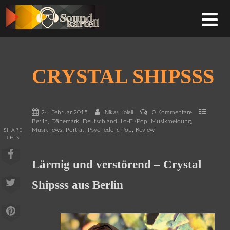
CRYSTAL SHIPSSS
24. Februar 2015
0 Kommentare
Niklas Kolell
,
,
,
,
,
Berlin
Dänemark
Deutschland
Lo-Fi/Pop
Musikmeldung
,
,
,
Musiknews
Porträt
Psychedelic Pop
Review
SHARE
THIS
Lärmig und verstörend – Crystal
Shipsss aus Berlin