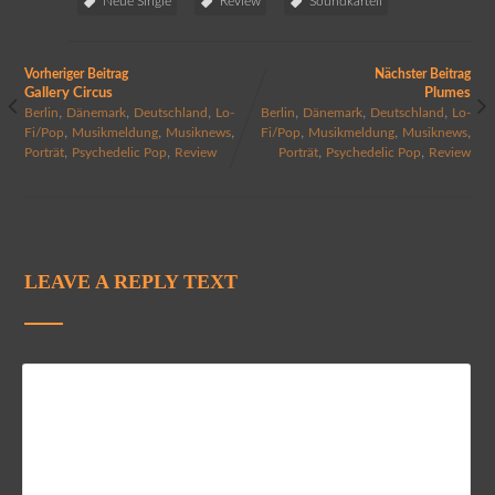
Neue Single
Review
Soundkartell
Vorheriger Beitrag
Nächster Beitrag
Gallery Circus
Plumes
,
,
,
,
,
,
Berlin
Dänemark
Deutschland
Lo-
Berlin
Dänemark
Deutschland
Lo-
,
,
,
,
,
,
Fi/Pop
Musikmeldung
Musiknews
Fi/Pop
Musikmeldung
Musiknews
,
,
,
,
Porträt
Psychedelic Pop
Review
Porträt
Psychedelic Pop
Review
LEAVE A REPLY TEXT