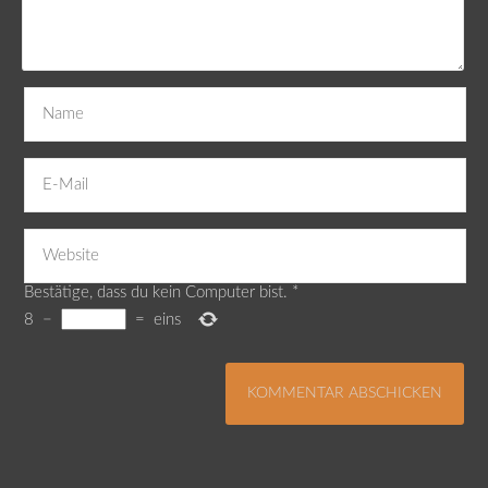
Bestätige, dass du kein Computer bist.
*
8
−
=
eins