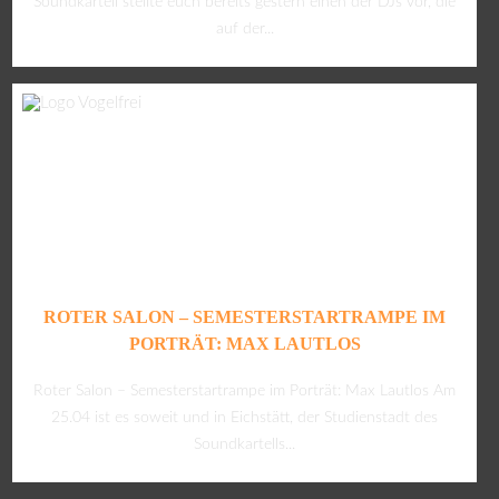
Soundkartell stellte euch bereits gestern einen der DJs vor, die
auf der...
ROTER SALON – SEMESTERSTARTRAMPE IM
PORTRÄT: MAX LAUTLOS
Roter Salon – Semesterstartrampe im Porträt: Max Lautlos Am
25.04 ist es soweit und in Eichstätt, der Studienstadt des
Soundkartells...