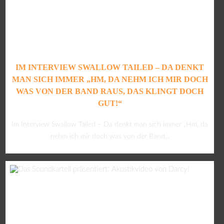
IM INTERVIEW SWALLOW TAILED – DA DENKT
MAN SICH IMMER „HM, DA NEHM ICH MIR DOCH
WAS VON DER BAND RAUS, DAS KLINGT DOCH
GUT!“
Im Interview Swallow Tailed – Da denkt man sich immer „Hm, da
nehm ich mir doch was von der Band...