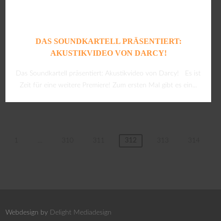
DAS SOUNDKARTELL PRÄSENTIERT:
AKUSTIKVIDEO VON DARCY!
Das Soundkartell präsentiert: Akustikvideo von Darcy! Es ist
Zeit für eine weitere Premiere! Zum ersten Mal gibt es ein...
1
…
310
311
312
313
314
Webdesign by
Delight Mediadesign