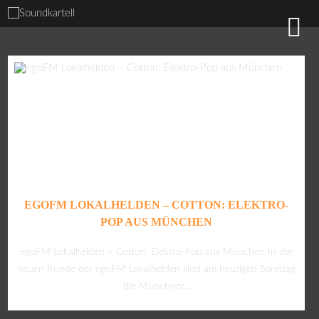
EGOFM LOKALHELDEN – COTTON: ELEKTRO-
POP AUS MÜNCHEN
egoFM Lokalhelden – Cotton: Elektro-Pop aus München In der
neuen Runde der egoFM Lokalhelden sind am heutigen Sonntag
die Münchner...