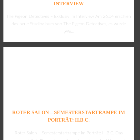
INTERVIEW
The Pigeon Detectives – Exklusiv im Interview Am 26.04 erschien
das neue Studioalbum von The Pigeon Detectives, es wurde
„We...
ROTER SALON – SEMESTERSTARTRAMPE IM
PORTRÄT: H.B.C.
Roter Salon – Semesterstartrampe im Porträt: H.B.C. Das