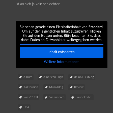
ist an sich ja kein schlechter.
Sie sehen gerade einen Platzhalterinhalt von
Standard
.
Um auf den eigentlichen Inhalt zuzugreifen, klicken
Sie auf den Button unten. Bitte beachten Sie, dass
dabei Daten an Drittanbieter weitergegeben werden.
Inhalt entsperren
Weitere Informationen
Album
American High
deinMusikblog
Kalifornien
Musikblog
Review
Rock'n'Roll
Sacramento
Soundkartell
USA