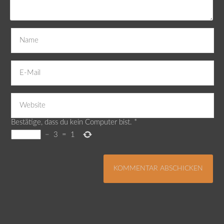
Bestätige, dass du kein Computer bist.
*
−
3
=
1