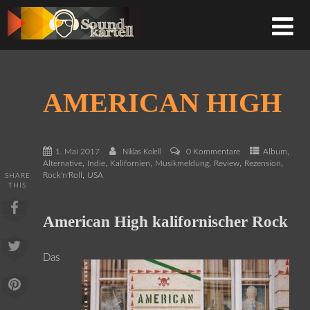
AMERICAN HIGH
,
1. Mai 2017
0 Kommentare
Album
Niklas Kolell
,
,
,
,
,
,
Alternative
Indie
Kalifornien
Musikmeldung
Review
Rezension
,
Rock'n'Roll
USA
SHARE
THIS
American High kalifornischer Rock
Das