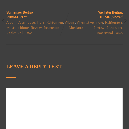
Vorheriger Beitrag
Nächster Beitrag
Private Pact
JOME „Snow“
,
,
,
,
,
,
,
,
Album
Alternative
Indie
Kalifornien
Album
Alternative
Indie
Kalifornien
,
,
,
,
,
,
Musikmeldung
Review
Rezension
Musikmeldung
Review
Rezension
,
,
Rock'n'Roll
USA
Rock'n'Roll
USA
LEAVE A REPLY TEXT