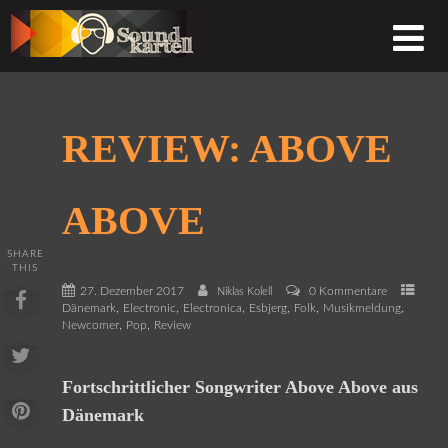
REVIEW: ABOVE
ABOVE
SHARE
THIS
27. Dezember 2017
0 Kommentare
Niklas Kolell
,
,
,
,
,
,
Dänemark
Electronic
Electronica
Esbjerg
Folk
Musikmeldung
,
,
Newcomer
Pop
Review
Fortschrittlicher Songwriter Above Above aus
Dänemark