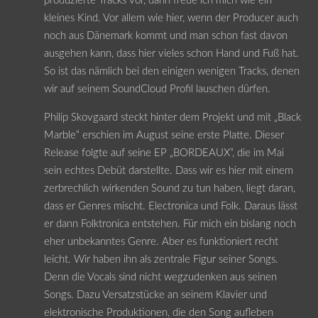
produzierte Tracks vor, dann freue ich mich wie ein
kleines Kind. Vor allem wie hier, wenn der Producer auch
noch aus Dänemark kommt und man schon fast davon
ausgehen kann, dass hier vieles schon Hand und Fuß hat.
So ist das nämlich bei den einigen wenigen Tracks, denen
wir auf seinem SoundCloud Profil lauschen dürfen.
Philip Skovgaard steckt hinter dem Projekt und mit „Black
Marble“ erschien im August seine erste Platte. Dieser
Release folgte auf seine EP „BORDEAUX“, die im Mai
sein echtes Debüt darstellte. Dass wir es hier mit einem
zerbrechlich wirkenden Sound zu tun haben, liegt daran,
dass er Genres mischt. Electronica und Folk. Daraus lässt
er dann Folktronica entstehen. Für mich ein bislang noch
eher unbekanntes Genre. Aber es funktioniert recht
leicht. Wir haben ihn als zentrale Figur seiner Songs.
Denn die Vocals sind nicht wegzudenken aus seinen
Songs. Dazu Versatzstücke an seinem Klavier und
elektronische Produktionen, die den Song aufleben