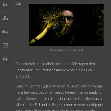
Das
Above Above aus Dänemark
Soundkartell hat so direkt nach den Feiertagen den
Songwriter und Producer Above Above für Euch
entdeckt.
Dass im Sommer „Black Marble“ rauskam, war mir so gar
nicht bewusst, bevor ich dieses Review hier eingeplant
hatte. Wenn ich mich dann aber auf die Künstler stürze
wie hier der Fall und es liegen schon mehrere richtig gut