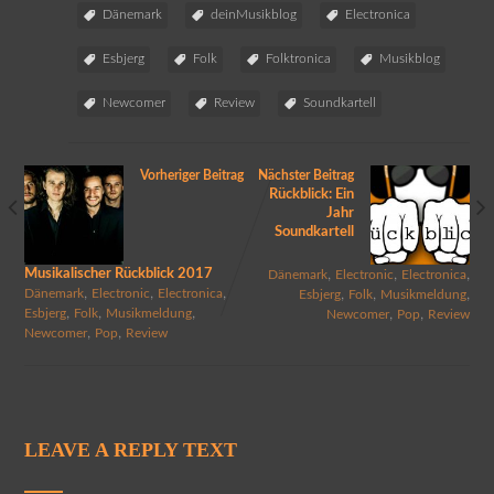
Dänemark
deinMusikblog
Electronica
Esbjerg
Folk
Folktronica
Musikblog
Newcomer
Review
Soundkartell
Vorheriger Beitrag
Nächster Beitrag
Rückblick: Ein
Jahr
Soundkartell
Musikalischer Rückblick 2017
,
,
,
Dänemark
Electronic
Electronica
,
,
,
,
,
,
Dänemark
Electronic
Electronica
Esbjerg
Folk
Musikmeldung
,
,
,
,
,
Esbjerg
Folk
Musikmeldung
Newcomer
Pop
Review
,
,
Newcomer
Pop
Review
LEAVE A REPLY TEXT