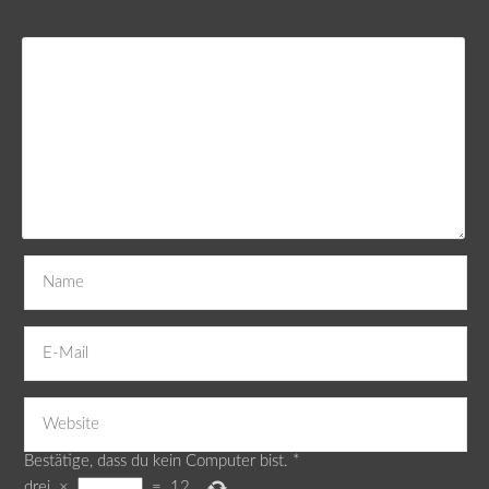
Bestätige, dass du kein Computer bist.
*
drei
×
=
12