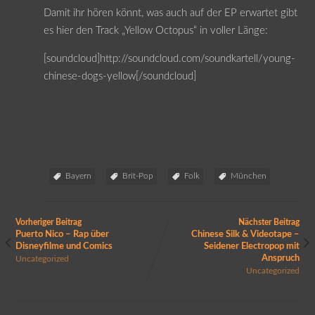
Damit ihr hören könnt, was auch auf der EP erwartet gibt
es hier den Track „Yellow Octopus“ in voller Länge:
[soundcloud]http://soundcloud.com/soundkartell/young-
chinese-dogs-yellow[/soundcloud]
Bayern
Brit-Pop
Folk
München
Vorheriger Beitrag
Nächster Beitrag
Puerto Nico – Rap über
Chinese Silk & Videotape –
Disneyfilme und Comics
Seidener Electropop mit
Anspruch
Uncategorized
Uncategorized