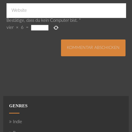
Bestätige, dass du kein Computer bist.
*
vier
×
6
=
GENRES
Indie