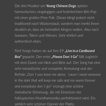
Die drei Musiker um
Young Chinese Dogs
spielen
harmonischen, eingängigen und federleichten Brit-Pop
mit einer großen Prise Folk. Dieser klingt jedoch nicht
traditionell nach Wüstenstaub, sondern man merkt ihnen
deutlich an, dass sie heimatlich klingen wollen. Also nach
Isarauen, Tälern und Wiesen. Sehr ehrlich und
authentisch eben.
Fünf Songs haben sie auf ihre EP
„Live in a Cardboard
Box“
gepackt. Der erste
„Please Don`t Go“
fällt zugleich
mit dem Duett von Nick und Birte auf. Der Song hat eine
sehr romantische und verspielte Anmutung und der
Refrain
„Don`t you leave me alone, `cause I need someone
in the dark that will keep me safe and me warm forever
and everplease don`t go!“
erzeugt eine schöne
melodische Stimmung. die mit Einsetzen der
folktypischen Mundharmonika perfektioniert wird. Ein
wirklich sehr schöner Opener der Platte.