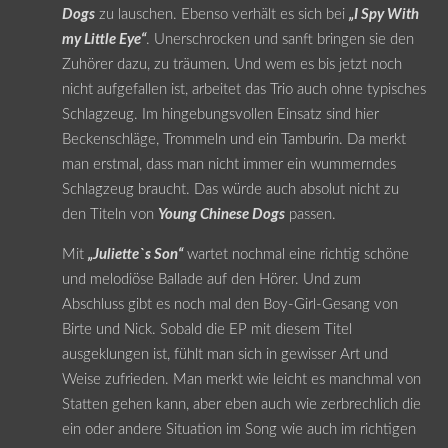
Dogs
zu lauschen. Ebenso verhält es sich bei
„I Spy With
my Little Eye“
. Unerschrocken und sanft bringen sie den
Zuhörer dazu, zu träumen. Und wem es bis jetzt noch
nicht aufgefallen ist, arbeitet das Trio auch ohne typisches
Schlagzeug. Im hingebungsvollen Einsatz sind hier
Beckenschläge, Trommeln und ein Tamburin. Da merkt
man erstmal, dass man nicht immer ein wummerndes
Schlagzeug braucht. Das würde auch absolut nicht zu
den Titeln von
Young Chinese Dogs
passen.
Mit
„Juliette`s Son“
wartet nochmal eine richtig schöne
und melodiöse Ballade auf den Hörer. Und zum
Abschluss gibt es noch mal den Boy-Girl-Gesang von
Birte und Nick. Sobald die EP mit diesem Titel
ausgeklungen ist, fühlt man sich in gewisser Art und
Weise zufrieden. Man merkt wie leicht es manchmal von
Statten gehen kann, aber eben auch wie zerbrechlich die
ein oder andere Situation im Song wie auch im richtigen