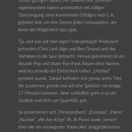
zurück gezogen haben, mit Gitarren und Stimmen
experimentiert haben und letztlich mit völliger
Überzeugung eines kommenden Erfolges nach L.A.
gejettet sind, um ihre Demos jeden vorzuspielen, der
ihnen die Möglichkeit dazu gab.
Tja, und was soll man sagen? Hat geklappt! Produzent
gefunden (Chris Lord-Alge und Ben Grosse) und das
Vorhaben in die Spur gebracht. Heraus gekommen ist ein
Akustik-Pop und Skate-Fun-Punk Album ohne Namen,
welches deshalb der Einfachheit halber „Untitled“
genannt wurde. Darauf befinden sich genau sechs Titel,
die zusammen gerade mal auf eine Spielzeit von knapp
17 Minuten kommen. Aber schließlich geht es ja um
Qualität und nicht um Quantität, gell.
So präsentieren sich „Threebrothers“, „Encinitas“, „Palms“,
„Nuclear“, „We Are Kings“ (ft. Al Pone) sowie „Venice“
eher wie ein verwegener Traum aller Junggebliebenen: