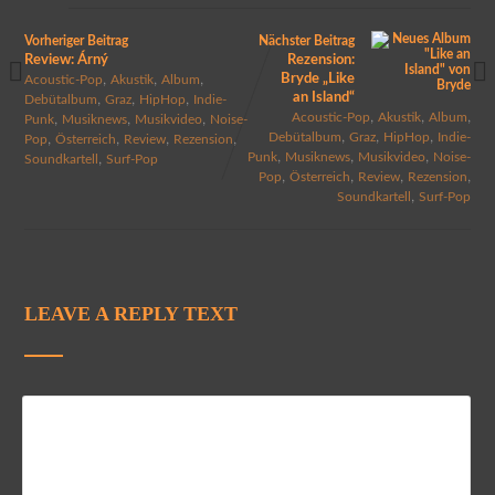
Vorheriger Beitrag
Nächster Beitrag
Review: Árný
Rezension:
,
,
,
Bryde „Like
Acoustic-Pop
Akustik
Album
an Island“
,
,
,
Debütalbum
Graz
HipHop
Indie-
,
,
,
,
,
,
Acoustic-Pop
Akustik
Album
Punk
Musiknews
Musikvideo
Noise-
,
,
,
,
,
,
,
Debütalbum
Graz
HipHop
Indie-
Pop
Österreich
Review
Rezension
,
,
,
,
Punk
Musiknews
Musikvideo
Noise-
Soundkartell
Surf-Pop
,
,
,
,
Pop
Österreich
Review
Rezension
,
Soundkartell
Surf-Pop
LEAVE A REPLY TEXT