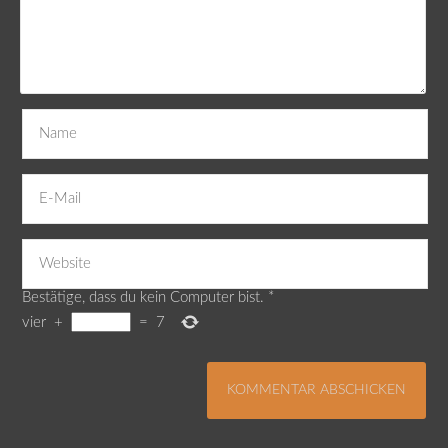
Bestätige, dass du kein Computer bist.
*
vier
+
=
7