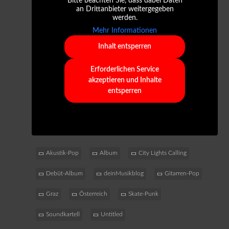
Bitte beachten Sie, dass dabei Daten
an Drittanbieter weitergegeben
werden.
Mehr Informationen
Inhalt entsperren
Erforderlichen Service
akzeptieren und Inhalte
entsperren
Akustik-Pop
Album
City Lights Calling
Debüt-Album
deinMusikblog
Gitarren-Pop
Graz
Österreich
Skate-Punk
Soundkartell
Untitled