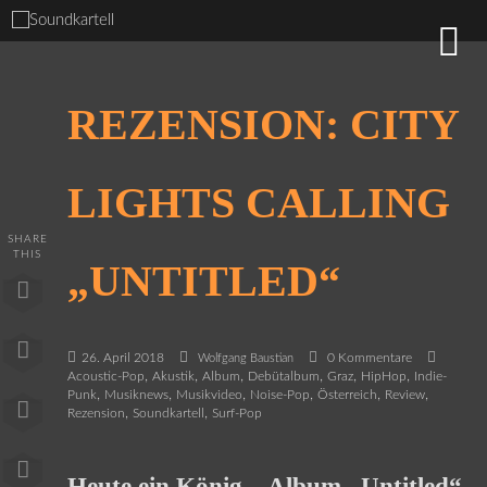
REZENSION: CITY
LIGHTS CALLING
SHARE
THIS
„UNTITLED“
26. April 2018
0 Kommentare
Wolfgang Baustian
,
,
,
,
,
,
Acoustic-Pop
Akustik
Album
Debütalbum
Graz
HipHop
Indie-
,
,
,
,
,
,
Punk
Musiknews
Musikvideo
Noise-Pop
Österreich
Review
,
,
Rezension
Soundkartell
Surf-Pop
Heute ein König – Album „Untitled“