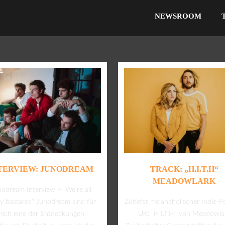
NEWSROOM
TERVIEW: JUNODREAM
TRACK: „H.I.T.H“
MEADOWLARK
odream Interview – „We’re all
ly bastards“ Junodream sind für
Zutiefst melancholischer Indie-P
mich eine der Entdeckungen
UK: „H.I.T.H“ von Meadowla