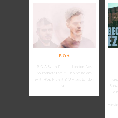
B O A
B O A Synth-Pop aus London Das
Soundkartell stellt Euch heute das
Synth-Pop Projekt B O A aus London
Geo
vor.
Song
eu
vorste