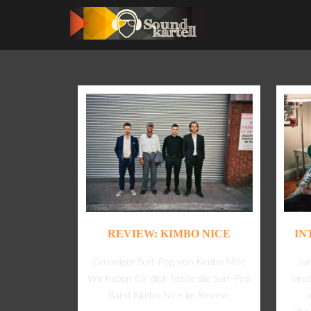
REVIEW: KIMBO NICE
IN
Grooviger Surf-Pop von Kimbo Nice
Jun
Wir haben für dich heute die Surf-Pop
lone
Band Kimbo Nice im Review.