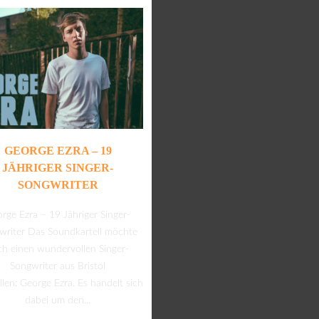
GEORGE EZRA – 19
JÄHRIGER SINGER-
SONGWRITER
rge Ezra – 19 Jähriger Singer-
writer Das Soundkartell möchte
ch einen wundervollen Singer-
Songwriter aus Bristol
llen: George Ezra. Es handelt sich
dabei um den...