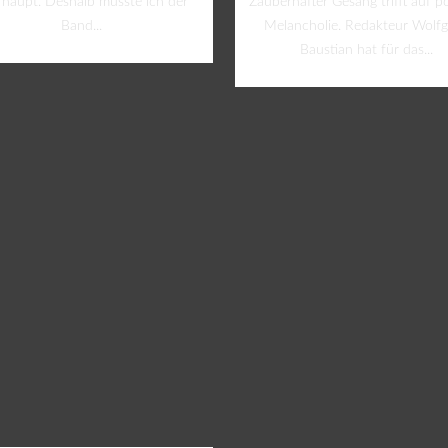
rhaupt. Deshalb musste ich der
Zauberhafter Gesang trifft auf p
Band...
Melancholie. Redakteur Wolf
Baustian hat für das...