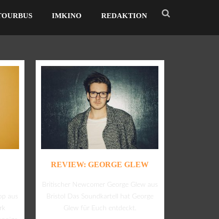
TOURBUS
IMKINO
REDAKTION
REVIEW: GEORGE GLEW
Britischer Newcomer George Glew aus
op aus
Bristol Das Soundkartell hat George
rk
Glew für Euch entdeckt.