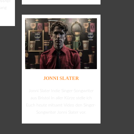
oppige
gang
JONNI SLATER
Jonni Slater Indie Singer-Songwriter
aus Bristol In aller Kürze stelle ich
Euch heute mitsamt Video den Singer-
Songwriter Jonni Slater vor.