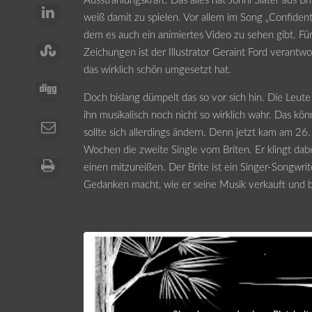
Ausstrahlungskraft. Das alles hat Jonni Slater aus Bri
weiß damit zu spielen. Vor allem im Song „Confident
dem es auch ein animiertes Video zu sehen gibt. Fü
Zeichungen ist der Illustrator Geraint Ford verantwor
das wirklich schön umgesetzt hat.
Doch bislang dümpelt das so vor sich hin. Die Leu
ihn musikalisch noch nicht so wirklich wahr. Das kö
sollte sich allerdings ändern. Denn jetzt kam am 2
Wochen die zweite Single vom Briten. Er klingt dab
einen mitzureißen. Der Brite ist ein Singer-Songwrit
Gedanken macht, wie er seine Musik verkauft und be