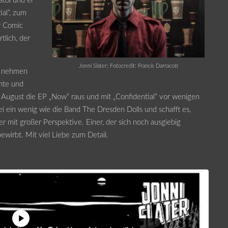
stol und er
ial“, zum
r Comic
tlich, der
Jonni Slater; Fotocredit: Francis Darracott
te nehmen
nnte und
6. August die EP „Now“ raus und mit „Confidential“ vor wenigen
ei ein wenig wie die Band The Dresden Dolls und schafft es,
er mit großer Perspektive. Einer, der sich noch ausgiebig
wirbt. Mit viel Liebe zum Detail.