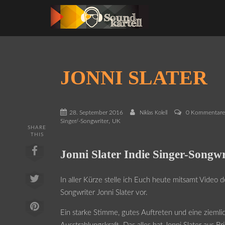
JONNI SLATER
28. September 2016
0 Kommentar
Niklas Kolell
,
Singer/-Songwriter
UK
SHARE
THIS
Jonni Slater Indie Singer-Songwr
In aller Kürze stelle ich Euch heute mitsamt Video 
Songwriter Jonni Slater vor.
Ein starke Stimme, gutes Auftreten und eine ziemlic