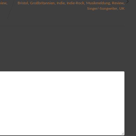
,
,
,
,
,
,
,
view
Bristol
Großbritannien
Indie
Indie-Rock
Musikmeldung
Review
,
Singer/-Songwriter
UK