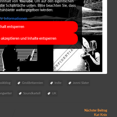
erinhalt von
YouTube
. Um auf den eigentlichen
 die Schaltfläche unten. Bitte beachten Sie, dass
ttanbieter weitergegeben werden.
r Informationen
nhalt entsperren
e akzeptieren und Inhalte entsperren
sikblog
Großbritannien
Indie
Jonni Slater
ongwriter
Soundkartell
UK
Nächster Beitrag
Kat Knix