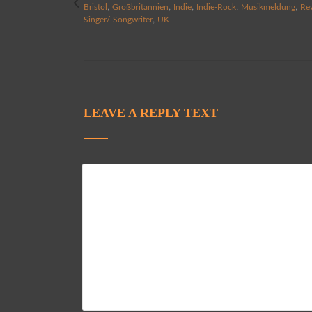
,
,
,
,
,
Bristol
Großbritannien
Indie
Indie-Rock
Musikmeldung
Re
,
Singer/-Songwriter
UK
LEAVE A REPLY TEXT