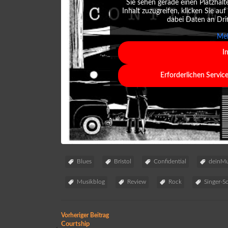
Sie sehen gerade einen Platzhalt
Inhalt zuzugreifen, klicken Sie auf
dabei Daten an Dri
Meh
I
Erforderlichen Servic
Blues
Bristol
Confidential
deinMu
Musikblog
Review
Rock
Singer-S
Vorheriger Beitrag
Courtship