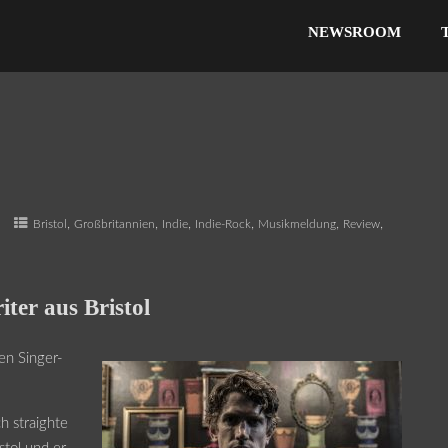
NEWSROOM
,
,
,
,
,
,
e
Bristol
Großbritannien
Indie
Indie-Rock
Musikmeldung
Review
iter aus Bristol
den Singer-
h straighte