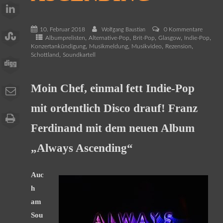
10. Februar 2018
0 Kommentare
Wolfgang Baustian
,
,
,
,
,
Albumprelisten
Alternative-Pop
Brit-Pop
Glasgow
Indie-Pop
,
,
,
,
Konzertankündigung
Musikmeldung
Musikvideo
Rezension
,
Schottland
Soundkartell
Moin Chef, einmal fett Indie-Pop
mit ordentlich Disco drauf! Franz
Ferdinand mit dem neuen Album
„Always Ascending“
Auc
h
am
Sou