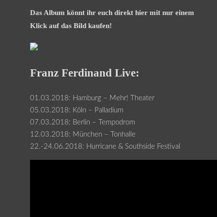
Das Album könnt ihr euch direkt hier mit nur einem
Klick auf das Bild kaufen!
Franz Ferdinand Live:
01.03.2018: Hamburg – Mehr! Theater
05.03.2018: Köln – Palladium
07.03.2018: Berlin – Tempodrom
12.03.2018: München – Tonhalle
22.-24.06.2018: Hurricane & Southside Festival