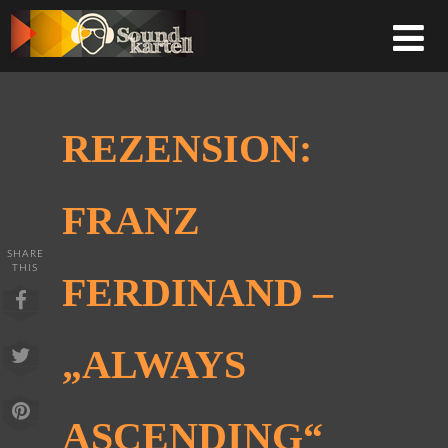
REZENSION:
FRANZ
SHARE
THIS
FERDINAND –
„ALWAYS
ASCENDING“