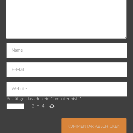
Bestätige, dass du kein Computer bist.
*
−
2
=
4