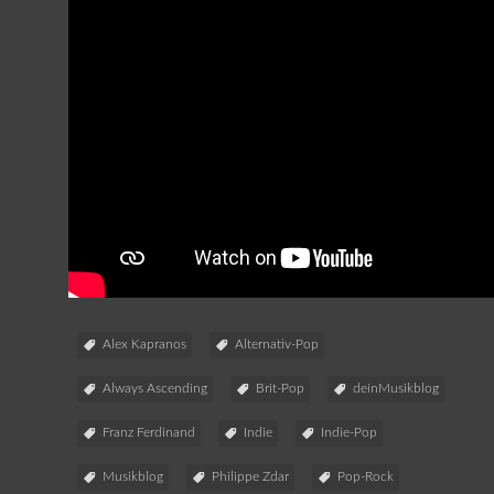
Alex Kapranos
Alternativ-Pop
Always Ascending
Brit-Pop
deinMusikblog
Franz Ferdinand
Indie
Indie-Pop
Musikblog
Philippe Zdar
Pop-Rock