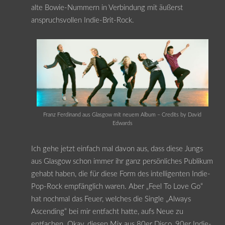
alte Bowie-Nummern in Verbindung mit äußerst
anspruchsvollen Indie-Brit-Rock.
Franz Ferdinand aus Glasgow mit neuem Album – Credits by David
Edwards
Ich gehe jetzt einfach mal davon aus, dass diese Jungs
aus Glasgow schon immer ihr ganz persönliches Publikum
gehabt haben, die für diese Form des intelligenten Indie-
Pop-Rock empfänglich waren. Aber „Feel To Love Go“
hat nochmal das Feuer, welches die Single „Always
Ascending“ bei mir entfacht hatte, aufs Neue zu
entfachen. Okay, diesen Mix aus 80er Disco, 90er Indie-