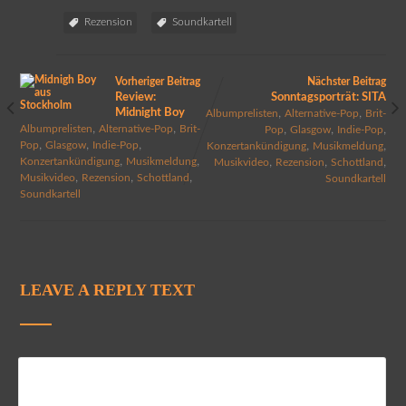
Rezension
Soundkartell
Vorheriger Beitrag
Nächster Beitrag
Review:
Sonntagsporträt: SITA
Midnight Boy
,
,
Albumprelisten
Alternative-Pop
Brit-
,
,
,
,
,
Albumprelisten
Alternative-Pop
Brit-
Pop
Glasgow
Indie-Pop
,
,
,
,
,
Pop
Glasgow
Indie-Pop
Konzertankündigung
Musikmeldung
,
,
,
,
,
Konzertankündigung
Musikmeldung
Musikvideo
Rezension
Schottland
,
,
,
Musikvideo
Rezension
Schottland
Soundkartell
Soundkartell
LEAVE A REPLY TEXT